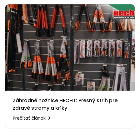
vozíky
Navijaky
Čerpadlá
a
Príslušenstvo
vodárne
Vysokotlakové
Bagre
umývačky
Zametacie
stroje
Snežné
frézy
Odhŕňače
Záhradné nožnice HECHT: Presný strih pre
a lopaty
zdravé stromy a kríky
na sneh
Prečítať článok
Postrekovače
a rosiče