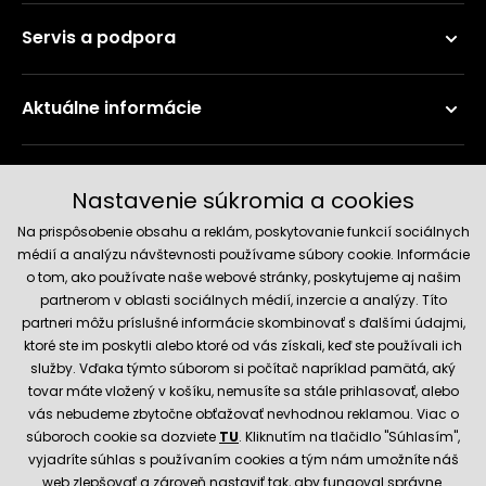
Servis a podpora
Aktuálne informácie
Doručenie a platobné metódy
Nastavenie súkromia a cookies
Na prispôsobenie obsahu a reklám, poskytovanie funkcií sociálnych
médií a analýzu návštevnosti používame súbory cookie. Informácie
o tom, ako používate naše webové stránky, poskytujeme aj našim
partnerom v oblasti sociálnych médií, inzercie a analýzy. Títo
partneri môžu príslušné informácie skombinovať s ďalšími údajmi,
ktoré ste im poskytli alebo ktoré od vás získali, keď ste používali ich
služby. Vďaka týmto súborom si počítač napríklad pamätá, aký
Spoľahlivý obchod
tovar máte vložený v košíku, nemusíte sa stále prihlasovať, alebo
vás nebudeme zbytočne obťažovať nevhodnou reklamou. Viac o
súboroch cookie sa dozviete
TU
. Kliknutím na tlačidlo "Súhlasím",
vyjadríte súhlas s používaním cookies a tým nám umožníte náš
web zlepšovať a zároveň nastaviť tak, aby fungoval správne.