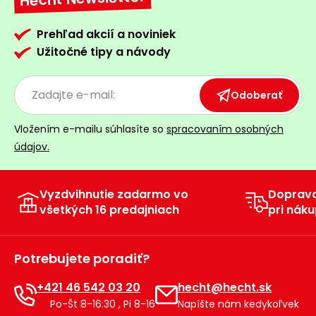
Prehľad akcií a noviniek
Užitočné tipy a návody
Odoberať
Vložením e-mailu súhlasíte so
spracovaním osobných
údajov.
Vyzdvihnutie zadarmo vo
Doprav
všetkých 16 predajniach
pri náku
Potrebujete poradiť?
+421 46 542 03 20
hecht@hecht.sk
Po-Št 8-16:30 , Pi 8-16
Napíšte nám kedykoľvek