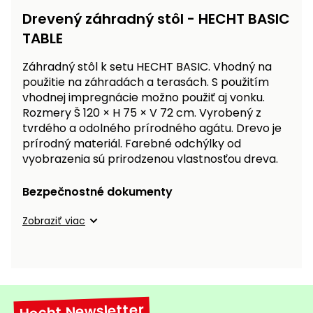
Drevený záhradný stôl - HECHT BASIC
Príslušenstvo
TABLE
Záhradný stôl k setu HECHT BASIC. Vhodný na
použitie na záhradách a terasách. S použitím
vhodnej impregnácie možno použiť aj vonku.
Rozmery Š 120 × H 75 × V 72 cm. Vyrobený z
tvrdého a odolného prírodného agátu. Drevo je
prírodný materiál. Farebné odchýlky od
vyobrazenia sú prirodzenou vlastnosťou dreva.
Bezpečnostné dokumenty
Zobraziť viac
Hecht Newsletter