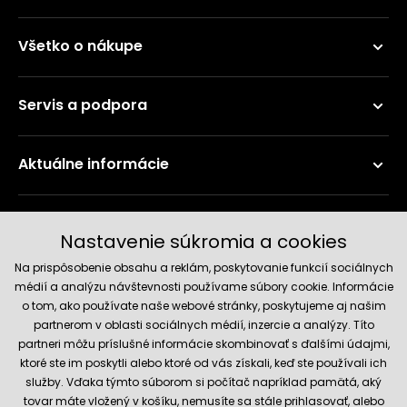
Všetko o nákupe
Servis a podpora
Aktuálne informácie
Doručenie a platobné metódy
Nastavenie súkromia a cookies
Na prispôsobenie obsahu a reklám, poskytovanie funkcií sociálnych
médií a analýzu návštevnosti používame súbory cookie. Informácie
o tom, ako používate naše webové stránky, poskytujeme aj našim
partnerom v oblasti sociálnych médií, inzercie a analýzy. Títo
partneri môžu príslušné informácie skombinovať s ďalšími údajmi,
ktoré ste im poskytli alebo ktoré od vás získali, keď ste používali ich
služby. Vďaka týmto súborom si počítač napríklad pamätá, aký
Spoľahlivý obchod
tovar máte vložený v košíku, nemusíte sa stále prihlasovať, alebo