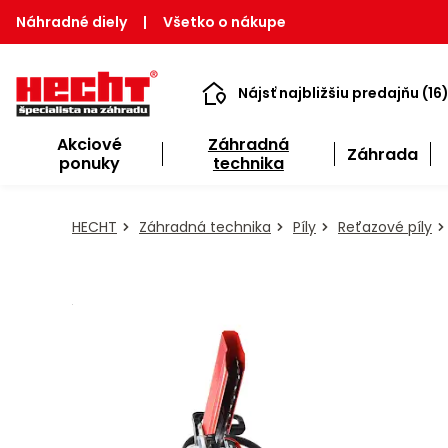
Náhradné diely
|
Všetko o nákupe
Nájsť najbližšiu predajňu (16
Akciové
Záhradná
Záhrada
ponuky
technika
HECHT
Záhradná technika
Píly
Reťazové píly