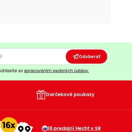
Odoberať
súhlasíte so
spracovaním osobných údajov.
Darčekové poukazy
16 predajní Hecht v SR