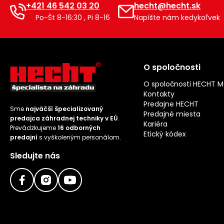
+421 46 542 03 20
hecht@hecht.sk
Po-Št 8-16:30 , Pi 8-16
Napíšte nám kedykoľvek
O spoločnosti
O spoločnosti HECHT 
Kontakty
Predajne HECHT
Sme
najväčší špecializovaný
Predajné miesta
predajca záhradnej techniky v EÚ
.
Kariéra
Prevádzkujeme
16 odborných
Etický kódex
predajní
s vyškoleným personálom.
Sledujte nás