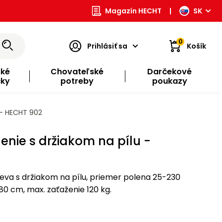
Magazín HECHT
|
SK
0
Prihlásiť sa
Košík
ské
Chovateľské
Darčekové
čky
potreby
poukazy
 - HECHT 902
lenie s držiakom na pílu -
reva s držiakom na pílu, priemer polena 25-230
80 cm, max. zaťaženie 120 kg.