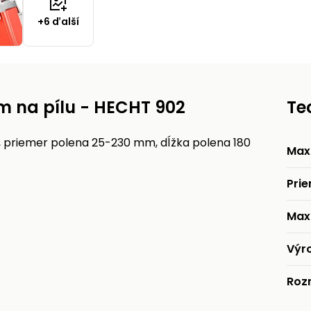
+6 ďalší
om na pílu - HECHT 902
Te
lu, priemer polena 25-230 mm, dĺžka polena 180
Max
Pri
Max
Výr
Roz