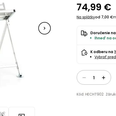
74,99 €
Na splátky
od 7,00 €
m
Doručenie na
Ihneď na od
K odberu na
Vybrať pred
Kód: HECHT902
Záruk