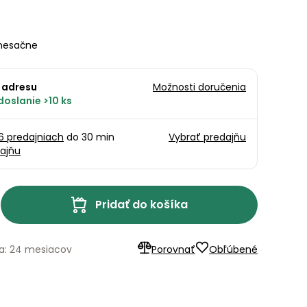
esačne
 adresu
Možnosti doručenia
oslanie >10 ks
16 predajniach
do 30 min
Vybrať predajňu
ajňu
Pridať do košíka
a: 24 mesiacov
Porovnať
Obľúbené