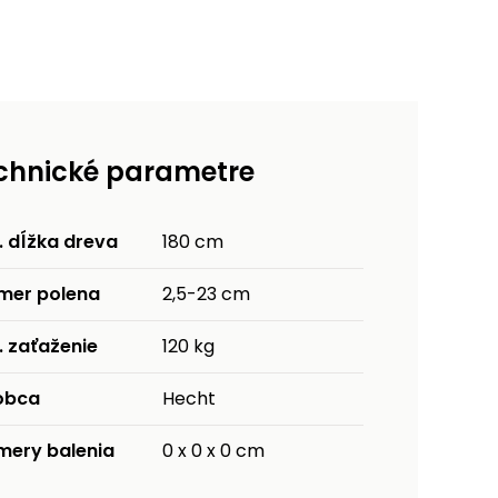
chnické parametre
. dĺžka dreva
180 cm
emer polena
2,5-23 cm
. zaťaženie
120 kg
obca
Hecht
mery balenia
0 x 0 x 0 cm