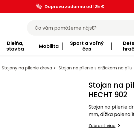
Doprava zadarmo od 125 €
)
Dielňa,
Šport a voľný
Det
Mobilita
stavba
čas
hra
Stojany na pílenie dreva
Stojan na pílenie s držiakom na pílu
Stojan na pí
HECHT 902
Stojan na pílenie d
mm, dĺžka polena 1
Zobraziť viac