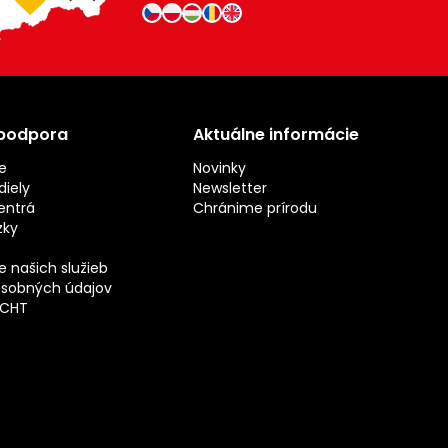
 podpora
Aktuálne informácie
e
Novinky
iely
Newsletter
entrá
Chránime prírodu
zky
 našich služieb
sobných údajov
ECHT