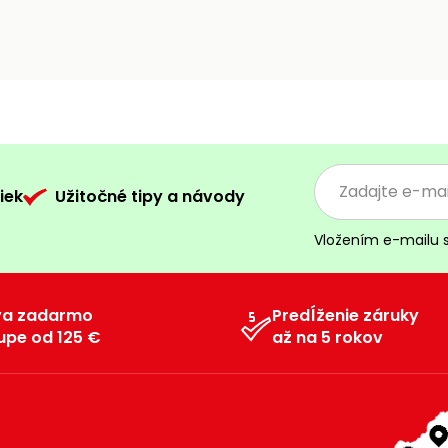
iek
Užitočné tipy a návody
Vložením e-mailu 
va zadarmo
Predĺženie záruky
upe od 125 €
až na 5 rokov