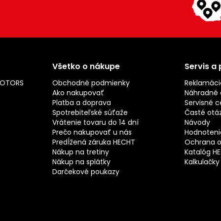
Všetko o nákupe
Servis a
MOTORS
Obchodné podmienky
Reklamáci
Ako nakupovať
Náhradné d
Platba a doprava
Servisné c
Spotrebiteľské súťaže
Časté otá
Vrátenie tovaru do 14 dní
Návody
Prečo nakupovať u nás
Hodnotenie
Predĺžená záruka HECHT
Ochrana o
Nákup na tretiny
Katalóg H
Nákup na splátky
Kalkulačky
Darčekové poukazy