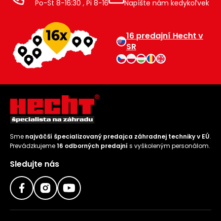
Po-Št 8-16:30 , Pi 8-16
Napíšte nám kedykoľvek
16 predajní Hecht v
SR
Sme
najväčší špecializovaný predajca záhradnej techniky v EÚ
.
Prevádzkujeme
16 odborných predajní
s vyškoleným personálom.
Sledujte nás