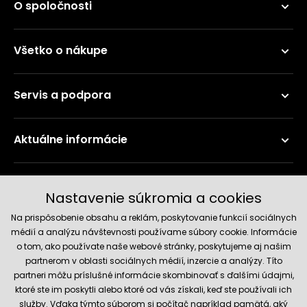
O spoločnosti
Všetko o nákupe
Servis a podpora
Aktuálne informácie
Doručenie a platobné metódy
Nastavenie súkromia a cookies
Na prispôsobenie obsahu a reklám, poskytovanie funkcií sociálnych
médií a analýzu návštevnosti používame súbory cookie. Informácie
o tom, ako používate naše webové stránky, poskytujeme aj našim
partnerom v oblasti sociálnych médií, inzercie a analýzy. Títo
partneri môžu príslušné informácie skombinovať s ďalšími údajmi,
ktoré ste im poskytli alebo ktoré od vás získali, keď ste používali ich
služby. Vďaka týmto súborom si počítač napríklad pamätá, aký