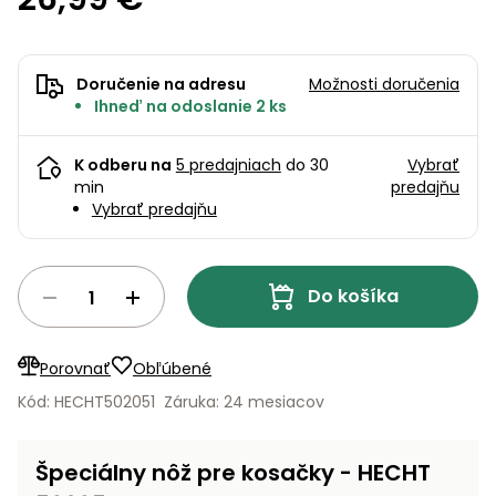
úložné
vozidlá
Ochrana
Štiepačky
stoly
obrubníky
Vidly
boxy
rastlín
Náhradné
dreva
Príslušenstvo
Seniorské
nože
Vibračné
Tieniace
vozíky
Záhradné
Drviče
Doručenie na adresu
Možnosti doručenia
dosky
textílie
koše
Ihneď na odoslanie 2 ks
vetiev
Prilby
Odpudzovače
Transportéry
Krhly
a pasce
K odberu na
5 predajniach
do 30
Vybrať
Špalíkovače
min
predajňu
Rezačky
Doplnky
Vybrať predajňu
Fukáre a
na
vysávače
betón
na lístie
Do košíka
Meracie
Záhradné
prístroje
vozíky
Nabíjačky
Porovnať
Obľúbené
autobatérií
Fúriky
Kód: HECHT502051
Záruka: 24 mesiacov
Vykurovanie
Rozmetadlá
Špeciálny nôž pre kosačky - HECHT
a posypové