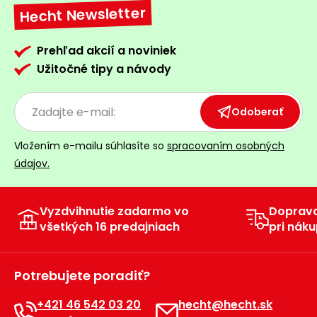
Hecht Newsletter
Príslušenstvo
Prehľad akcií a noviniek
Užitočné tipy a návody
Odoberať
Vložením e-mailu súhlasíte so
spracovaním osobných
údajov.
Vyzdvihnutie zadarmo vo
Doprav
všetkých 16 predajniach
pri náku
Potrebujete poradiť?
+421 46 542 03 20
hecht@hecht.sk