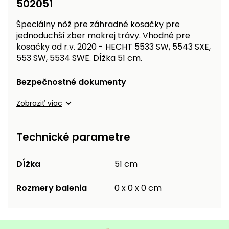
502051
vozíky
Navijaky
Čerpadlá
Špeciálny nôž pre záhradné kosačky pre
a
jednoduchší zber mokrej trávy. Vhodné pre
Príslušenstvo
vodárne
kosačky od r.v. 2020 - HECHT 5533 SW, 5543 SXE,
553 SW, 5534 SWE. Dĺžka 51 cm.
Vysokotlakové
Bagre
umývačky
Bezpečnostné dokumenty
Zametacie
Zobraziť viac
stroje
Snežné
Technické parametre
frézy
Odhŕňače
Dĺžka
51 cm
a lopaty
na sneh
Rozmery balenia
0 x 0 x 0 cm
Postrekovače
a rosiče