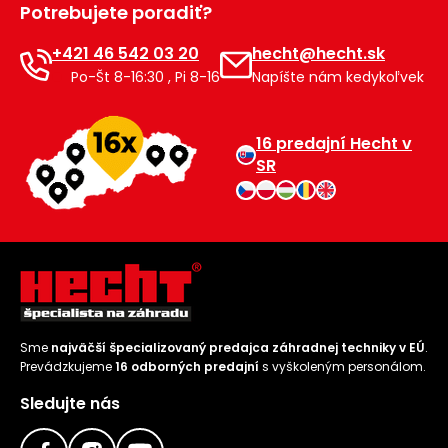
Potrebujete poradiť?
Príslušenstvo
+421 46 542 03 20
hecht@hecht.sk
Po-Št 8-16:30 , Pi 8-16
Napíšte nám kedykoľvek
16 predajní Hecht v
SR
Sme
najväčší špecializovaný predajca záhradnej techniky v EÚ
.
Prevádzkujeme
16 odborných predajní
s vyškoleným personálom.
Sledujte nás