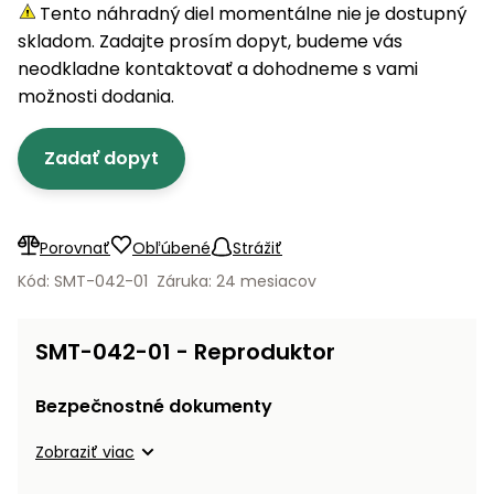
úložné
vozidlá
Ochrana
Štiepačky
Tento náhradný diel momentálne nie je dostupný
stoly
obrubníky
Vidly
boxy
rastlín
Náhradné
dreva
skladom. Zadajte prosím dopyt, budeme vás
Príslušenstvo
Seniorské
nože
Vibračné
Tieniace
neodkladne kontaktovať a dohodneme s vami
vozíky
Záhradné
Drviče
dosky
textílie
možnosti dodania.
koše
vetiev
Prilby
Odpudzovače
Transportéry
Zadať dopyt
Krhly
a pasce
Špalíkovače
Rezačky
Doplnky
Fukáre a
na
vysávače
Porovnať
Obľúbené
Strážiť
betón
na lístie
Kód: SMT-042-01
Záruka: 24 mesiacov
Meracie
Záhradné
prístroje
vozíky
SMT-042-01 - Reproduktor
Nabíjačky
autobatérií
Fúriky
Bezpečnostné dokumenty
Vykurovanie
Zobraziť viac
Rozmetadlá
a posypové