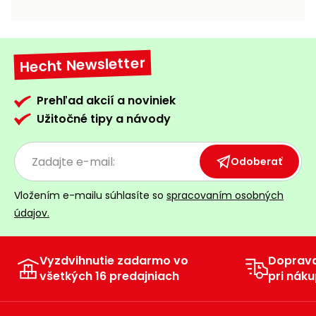
vozíky
Navijaky
Čerpadlá
a
Hecht Newsletter
Príslušenstvo
vodárne
Vysokotlakové
Prehľad akcií a noviniek
Bagre
umývačky
Užitočné tipy a návody
Zametacie
stroje
Odoberať
Snežné
Vložením e-mailu súhlasíte so
spracovaním osobných
frézy
údajov.
Odhŕňače
a lopaty
na sneh
Vyzdvihnutie zadarmo vo
Doprav
všetkých 16 predajniach
pri náku
Postrekovače
a rosiče