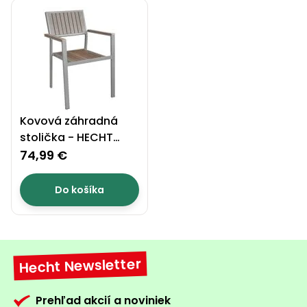
Kovová záhradná
stolička - HECHT
LIMA CHAIR
74,99 €
Do košíka
Hecht Newsletter
Prehľad akcií a noviniek