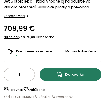
úložné
vozidlá
Set 6 stoličiek a 1 stola, vhodné aj na použitie vo
Ochrana
Štiepačky
stoly
obrubníky
Vidly
boxy
rastlín
Náhradné
vlhkom prostredí. Hliníkové profily a polywood.
dreva
Príslušenstvo
Seniorské
nože
Jednoduchá údržba.
Vibračné
Tieniace
vozíky
Zobraziť viac
Záhradné
Drviče
dosky
textílie
koše
vetiev
709,99 €
Prilby
Odpudzovače
Transportéry
Krhly
a pasce
Špalíkovače
Na splátky
od 70,00 €
mesačne
Rezačky
Doplnky
Fukáre a
na
Doručenie na adresu
Možnosti doručenia
vysávače
betón
na lístie
Meracie
Záhradné
prístroje
vozíky
Do košíka
Nabíjačky
autobatérií
Fúriky
Porovnať
Obľúbené
Vykurovanie
Rozmetadlá
Kód: HECHTLIMASET6
Záruka: 24 mesiacov
a posypové