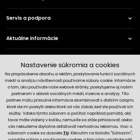
Servis a podpora
Aktuálne informácie
Doručenie a platobné metódy
Nastavenie súkromia a cookies
Na prispôsobenie obsahu a reklám, poskytovanie funkcií sociálnych
médií a analýzu návštevnosti používame súbory cookie. Informácie
o tom, ako používate naše webové stránky, poskytujeme aj našim
partnerom v oblasti sociálnych médií, inzercie a analýzy. Títo
partneri môžu príslušné informácie skombinovať s ďalšími údajmi,
ktoré ste im poskytli alebo ktoré od vás získali, keď ste používali ich
služby. Vďaka týmto súborom si počítač napríklad pamätá, aký
Spoľahlivý obchod
tovar máte vložený v košíku, nemusíte sa stále prihlasovať, alebo
vás nebudeme zbytočne obťažovať nevhodnou reklamou. Viac o
súboroch cookie sa dozviete
TU
. Kliknutím na tlačidlo "Súhlasím",
vyjadríte súhlas s používaním cookies a tým nám umožníte náš