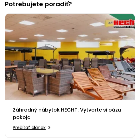
vozíky
Potrebujete poradiť?
Navijaky
Čerpadlá
a
Príslušenstvo
vodárne
Vysokotlakové
Bagre
umývačky
Zametacie
stroje
Snežné
frézy
Odhŕňače
a lopaty
Záhradný nábytok HECHT: Vytvorte si oázu
na sneh
pokoja
Postrekovače
Prečítať článok
a rosiče