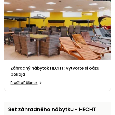
vozíky
Navijaky
Čerpadlá
a
Príslušenstvo
vodárne
Vysokotlakové
Bagre
umývačky
Zametacie
stroje
Snežné
Záhradný nábytok HECHT: Vytvorte si oázu
frézy
pokoja
Odhŕňače
Prečítať článok
a lopaty
na sneh
Postrekovače
Set záhradného nábytku - HECHT
a rosiče