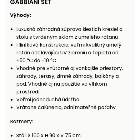
GABBIANI SET
Príslušenstvo
Výhody:
Luxusná záhradná súprava šiestich kresiel a
stolu s tvrdeným sklom z umelého ratanu
Hliníková konštrukcia, veľmi kvalitný umelý
ratan odolávajúci UV žiareniu a teplota od
+50 °C do -10 °C
Vhodné pre vnútorné aj vonkajšie priestory,
záhrady, terasy, zimné záhrady, balkóny a
pod. Vhodné aj na použitie vo vlhkom
prostredí.
Veľmi jednoduchá údržba
Vrátane čalúnenia, odnímateľné poťahy
Rozmery:
Stôl: Š 160 x H 90 x V 75 cm