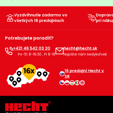
Vyzdvihnutie zadarmo vo
Doprav
všetkých 16 predajniach
pri náku
Potrebujete poradiť?
+421 46 542 03 20
hecht@hecht.sk
Po-Št 8-16:30 , Pi 8-16
Napíšte nám kedykoľvek
16 predajní Hecht v
SR