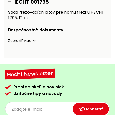
- HECHT 001795
vozíky
Navijaky
Čerpadlá
Sada frézovacích bitov pre hornú frézku HECHT
a
1795, 12 ks.
Príslušenstvo
vodárne
Bezpečnostné dokumenty
Vysokotlakové
Bagre
umývačky
Zobraziť viac
Zametacie
stroje
Snežné
frézy
Hecht Newsletter
Odhŕňače
Prehľad akcií a noviniek
a lopaty
Užitočné tipy a návody
na sneh
Postrekovače
a rosiče
Odoberať