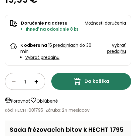
úložné
vozidlá
Ochrana
Štiepačky
stoly
obrubníky
Vidly
boxy
rastlín
Náhradné
dreva
Príslušenstvo
Seniorské
nože
Vibračné
Tieniace
vozíky
Záhradné
Drviče
Doručenie na adresu
Možnosti doručenia
dosky
textílie
koše
Ihneď na odoslanie 8 ks
vetiev
Prilby
Odpudzovače
Transportéry
Krhly
a pasce
K odberu na
15 predajniach
do 30
Vybrať
Špalíkovače
min
predajňu
Rezačky
Doplnky
Vybrať predajňu
Fukáre a
na
vysávače
betón
na lístie
Do košíka
Meracie
Záhradné
prístroje
vozíky
Nabíjačky
Porovnať
Obľúbené
autobatérií
Fúriky
Kód: HECHT001795
Záruka: 24 mesiacov
Vykurovanie
Rozmetadlá
Sada frézovacích bitov k HECHT 1795
a posypové