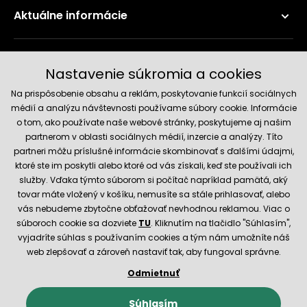
Aktuálne informácie
Doručenie a platobné metódy
Nastavenie súkromia a cookies
Na prispôsobenie obsahu a reklám, poskytovanie funkcií sociálnych
médií a analýzu návštevnosti používame súbory cookie. Informácie
o tom, ako používate naše webové stránky, poskytujeme aj našim
partnerom v oblasti sociálnych médií, inzercie a analýzy. Títo
partneri môžu príslušné informácie skombinovať s ďalšími údajmi,
ktoré ste im poskytli alebo ktoré od vás získali, keď ste používali ich
služby. Vďaka týmto súborom si počítač napríklad pamätá, aký
Spoľahlivý obchod
tovar máte vložený v košíku, nemusíte sa stále prihlasovať, alebo
vás nebudeme zbytočne obťažovať nevhodnou reklamou. Viac o
súboroch cookie sa dozviete
TU
. Kliknutím na tlačidlo "Súhlasím",
vyjadríte súhlas s používaním cookies a tým nám umožníte náš
web zlepšovať a zároveň nastaviť tak, aby fungoval správne.
Odmietnuť
© 2026 Hecht.cz
Obchodné podmienky
Nastavenie cookies
Súhlasím