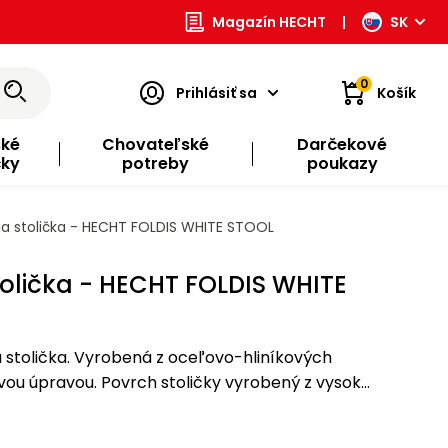
Magazín HECHT
|
SK
0
Prihlásiť sa
Košík
ské
Chovateľské
Darčekové
čky
potreby
poukazy
a stolička - HECHT FOLDIS WHITE STOOL
tolička - HECHT FOLDIS WHITE
 stolička. Vyrobená z oceľovo-hliníkových
ovou úpravou. Povrch stoličky vyrobený z vysoko
rúbkou 3 cm. Max. zaťaženie 120 kg.