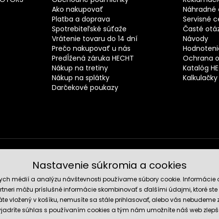
Ako nakupovať
Náhradné d
Platba a doprava
Servisné c
Spotrebiteľské súťaže
Časté otá
Vrátenie tovaru do 14 dní
Návody
Prečo nakupovať u nás
Hodnotenie
Predĺžená záruka HECHT
Ochrana o
Nákup na tretiny
Katalóg H
Nákup na splátky
Kalkulačky
Darčekové poukazy
Nastavenie súkromia a cookies
Spoľahli
nych médií a analýzu návštevnosti používame súbory cookie. Informácie 
tneri môžu príslušné informácie skombinovať s ďalšími údajmi, ktoré ste im
te vložený v košíku, nemusíte sa stále prihlasovať, alebo vás nebudeme
 vyjadríte súhlas s používaním cookies a tým nám umožníte náš web zlepš