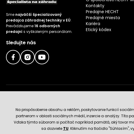
Kontakty
Predajne HECHT
Sme
najväčší špecializovaný
Predajné miesta
predajca záhradnej techniky v EÚ
.
Kariéra
Prevádzkujeme
16 odborných
Etický kódex
predajní
s vyškoleným personálom.
Sledujte nás
Doručenie a platobné metódy
Na prispôsobenie obsahu a reklám, poskytovanie funkcií sociál
partnerom v oblasti sociálnych médií, inzercie a analýzy. Títo par
Vďaka týmto súborom si počítač napríklad pamätá, aký tovar má
sa dozviete
TU
. Kliknutím na tlačidlo "Súhlasím",