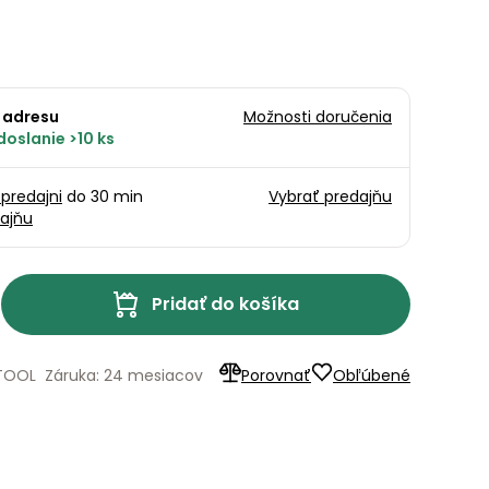
 adresu
Možnosti doručenia
oslanie >10 ks
 predajni
do 30 min
Vybrať predajňu
ajňu
Pridať do košíka
TOOL
Záruka: 24 mesiacov
Porovnať
Obľúbené