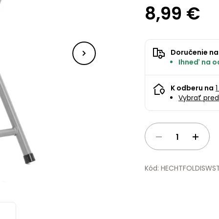
8,99 €
Doručenie na
Ihneď na od
K odberu na
1
Vybrať pred
Kód: HECHTFOLDISWS