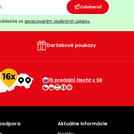
Odoberať
súhlasíte so
spracovaním osobných údajov.
Darčekové poukazy
16 predajní Hecht v SR
 podpora
Aktuálne informácie
e
Novinky