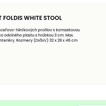
T FOLDIS WHITE STOOL
oceľovo-hliníkových profilov s komaxitovou
ko odolného plastu s hrúbkou 3 cm. Max.
interiéry. Rozmery (DxŠxV) 32 x 29 x 46 cm