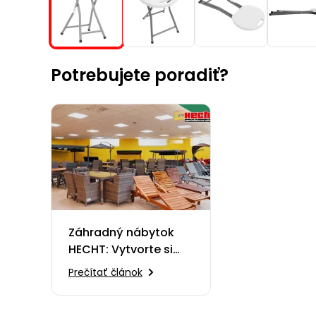
Potrebujete poradiť?
Záhradný nábytok
HECHT: Vytvorte si
oázu pokoja
Prečítať článok