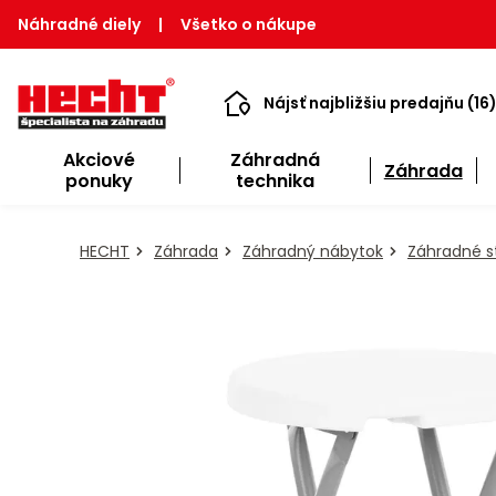
Náhradné diely
|
Všetko o nákupe
Nájsť najbližšiu predajňu (16
Akciové
Záhradná
Záhrada
ponuky
technika
HECHT
Záhrada
Záhradný nábytok
Záhradné st