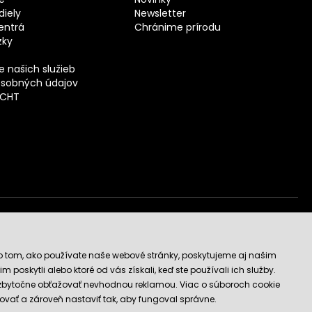
iely
Newsletter
entrá
Chránime prírodu
zky
 našich služieb
sobných údajov
ECHT
vý obchod
o tom, ako používate naše webové stránky, poskytujeme aj našim
 poskytli alebo ktoré od vás získali, keď ste používali ich služby.
 zbytočne obťažovať nevhodnou reklamou. Viac o súboroch cookie
ovať a zároveň nastaviť tak, aby fungoval správne.