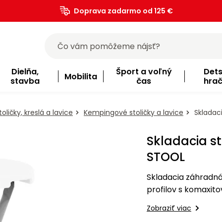
Doprava zadarmo od 125 €
)
Dielňa,
Šport a voľný
Det
Mobilita
stavba
čas
hra
oličky, kreslá a lavice
Kempingové stoličky a lavice
Skladaci
Skladacia s
STOOL
Skladacia záhradná
profilov s komaxit
odolného plastu s h
Zobraziť viac