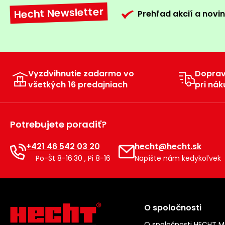
Hecht Newsletter
Prehľad akcií a novin
Vyzdvihnutie zadarmo vo
Dopra
všetkých 16 predajniach
pri nák
Potrebujete poradiť?
+421 46 542 03 20
hecht@hecht.sk
Po-Št 8-16:30 , Pi 8-16
Napíšte nám kedykoľvek
O spoločnosti
O spoločnosti HECHT 