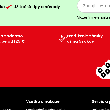
iek
Užitočné tipy a návody
Vložením e-mailu 
va zadarmo
Predĺženie záruky
upe od 125 €
až na 5 rokov
Všetko o nákupe
Servis a
MOTORS
Obchodné podmienky
Reklamáci