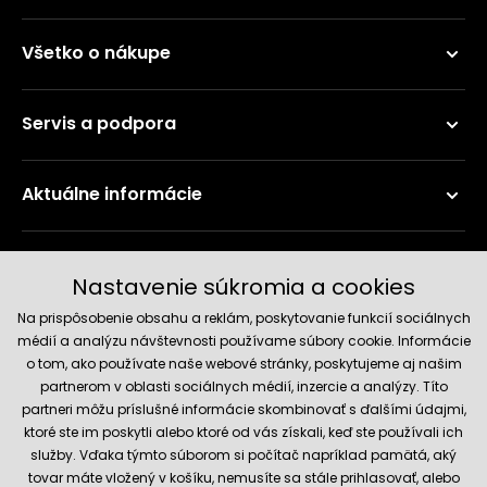
Všetko o nákupe
Servis a podpora
Aktuálne informácie
Doručenie a platobné metódy
Nastavenie súkromia a cookies
Na prispôsobenie obsahu a reklám, poskytovanie funkcií sociálnych
médií a analýzu návštevnosti používame súbory cookie. Informácie
o tom, ako používate naše webové stránky, poskytujeme aj našim
partnerom v oblasti sociálnych médií, inzercie a analýzy. Títo
partneri môžu príslušné informácie skombinovať s ďalšími údajmi,
ktoré ste im poskytli alebo ktoré od vás získali, keď ste používali ich
služby. Vďaka týmto súborom si počítač napríklad pamätá, aký
Spoľahlivý obchod
tovar máte vložený v košíku, nemusíte sa stále prihlasovať, alebo