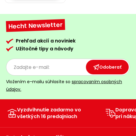
Hecht Newsletter
Prehľad akcií a noviniek
Užitočné tipy a návody
Odoberať
Vložením e-mailu súhlasíte so
spracovaním osobných
údajov.
Vyzdvihnutie zadarmo vo
Doprav
všetkých 16 predajniach
pri náku