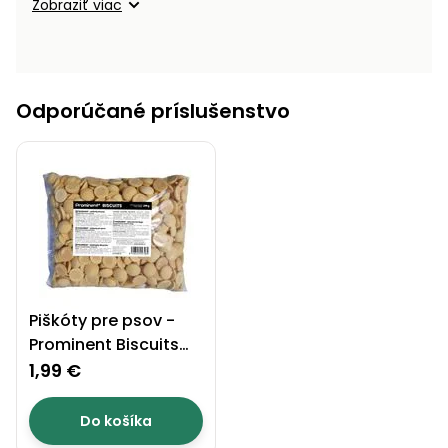
Zobraziť viac
Príslušenstvo
Odporúčané príslušenstvo
Piškóty pre psov -
Prominent Biscuits
200 g
1,99 €
Do košíka