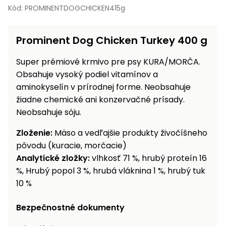
vozíky
Kód: PROMINENTDOGCHICKEN415g
Navijaky
Čerpadlá
a
Prominent Dog Chicken Turkey 400 g
Príslušenstvo
vodárne
Super prémiové krmivo pre psy KURA/MORČA.
Vysokotlakové
Obsahuje vysoký podiel vitamínov a
Bagre
umývačky
aminokyselín v prírodnej forme. Neobsahuje
Zametacie
žiadne chemické ani konzervačné prísady.
stroje
Neobsahuje sóju.
Snežné
Zloženie:
Mäso a vedľajšie produkty živočíšneho
frézy
pôvodu (kuracie, morčacie)
Analytické zložky:
vlhkosť 71 %, hrubý proteín 16
Odhŕňače
%, Hrubý popol 3 %, hrubá vláknina 1 %, hrubý tuk
a lopaty
10 %
na sneh
Postrekovače
Bezpečnostné dokumenty
a rosiče