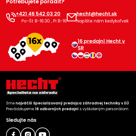
Potrebujete poradiť?
+421 46 542 03 20
hecht@hecht.sk
Po-Št 8-16:30 , Pi 8-16
Napíšte nám kedykoľvek
16 predajní Hecht v
SR
Sme
najväčší špecializovaný predajca záhradnej techniky v EÚ
.
Prevádzkujeme
16 odborných predajní
s vyškoleným personálom.
Sledujte nás