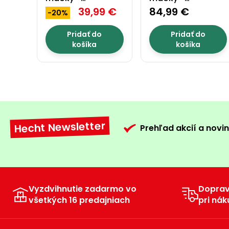
PROMINENT LUNA B
39,99 €
PROMINENT SIMBA
84,99 €
-20%
S
Pridať do
Pridať do
košíka
košíka
Hecht Newsletter
Prehľad akcií a novin
Vyzdvihnutie zadarmo vo
Dopra
všetkých 16 predajniach
pri nák