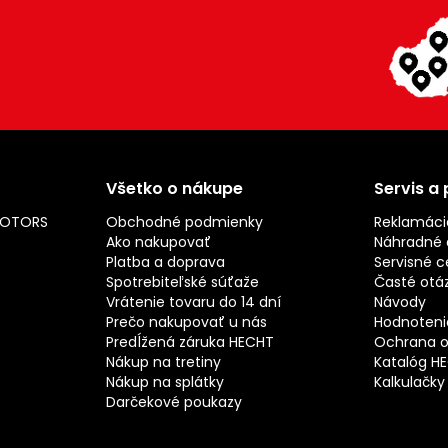
Všetko o nákupe
Servis a
MOTORS
Obchodné podmienky
Reklamáci
Ako nakupovať
Náhradné d
Platba a doprava
Servisné c
Spotrebiteľské súťaže
Časté otá
Vrátenie tovaru do 14 dní
Návody
Prečo nakupovať u nás
Hodnotenie
Predĺžená záruka HECHT
Ochrana o
Nákup na tretiny
Katalóg H
Nákup na splátky
Kalkulačky
Darčekové poukazy