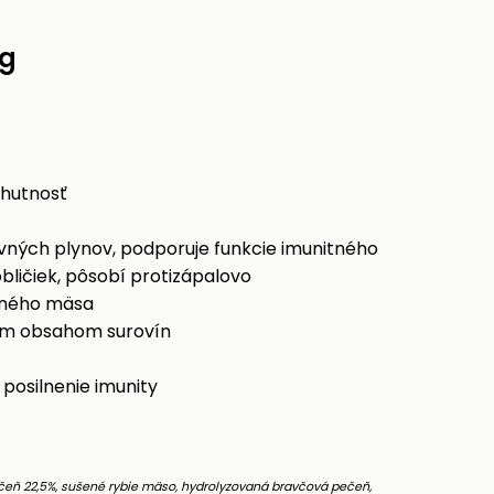
kg
chutnosť
evných plynov, podporuje funkcie imunitného
bličiek, pôsobí protizápalovo
eného mäsa
ým obsahom surovín
posilnenie imunity
eň 22,5%, sušené rybie mäso, hydrolyzovaná bravčová pečeň,