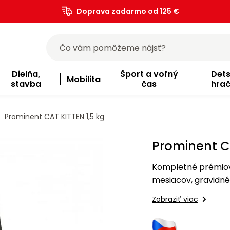
Doprava zadarmo od 125 €
)
Dielňa,
Šport a voľný
Det
Mobilita
stavba
čas
hra
Prominent CAT KITTEN 1,5 kg
Prominent CA
Kompletné prémiov
mesiacov, gravidné
Zobraziť viac