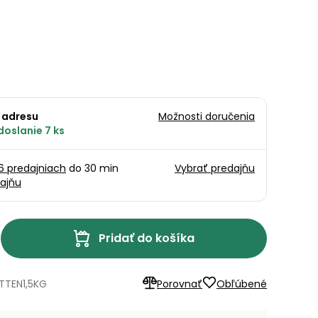
 adresu
Možnosti doručenia
doslanie 7 ks
16 predajniach
do 30 min
Vybrať predajňu
ajňu
Pridať do košíka
TTEN1,5KG
Porovnať
Obľúbené