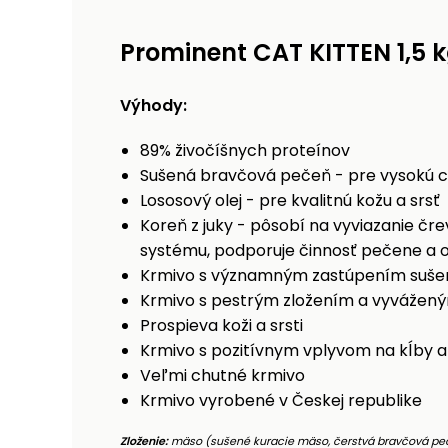
Prominent CAT KITTEN 1,5 
Výhody:
89% živočíšnych proteínov
Sušená bravčová pečeň - pre vysokú 
Lososový olej - pre kvalitnú kožu a srsť
Koreň z juky - pôsobí na vyviazanie čr
systému, podporuje činnosť pečene a o
Krmivo s významným zastúpením suš
Krmivo s pestrým zložením a vyvážen
Prospieva koži a srsti
Krmivo s pozitívnym vplyvom na kĺby a 
Veľmi chutné krmivo
Krmivo vyrobené v Českej republike
Zloženie:
mäso (sušené kuracie mäso, čerstvá
bravčová peč