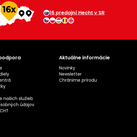
16 predajní Hecht v SR
 podpora
Aktuálne informácie
e
Novinky
iely
Newsletter
entrá
Chránime prírodu
zky
 našich služieb
sobných údajov
ECHT