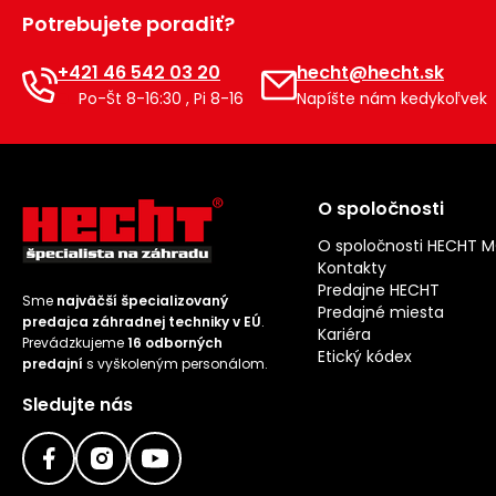
Potrebujete poradiť?
+421 46 542 03 20
hecht@hecht.sk
Po-Št 8-16:30 , Pi 8-16
Napíšte nám kedykoľvek
O spoločnosti
O spoločnosti HECHT 
Kontakty
Predajne HECHT
Sme
najväčší špecializovaný
Predajné miesta
predajca záhradnej techniky v EÚ
.
Kariéra
Prevádzkujeme
16 odborných
Etický kódex
predajní
s vyškoleným personálom.
Sledujte nás