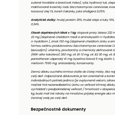
sušené hovädzie a bravčové mäso), ryža, hydinový tuk, slep
inaktivované kvasinky rodu Saccharomyces cerevisiae, kvasn
lososový olej 1%, koreň čakanky, juka shidigera 0,05%.
Analytické zložky:
hrubý proteín 39%, hrubé oleje a tuky 19%, 
0,34%.
Obsah doplnkových látok v 1 kg:
stopové prvky: železo 232
22 mg (doplnené chelátom medi a aminokyselín n-hydrát
n-hydrátom ), zinok 150 mg (doplnené chelátom zinku a am
formou selénu produkovanou Saccharomyces cerevisiae CN
bezvodým); vitamíny, provitamíny a chemicky definované látky 
(RRR-alfa-tokoferol) 260 mg, vit. B1 13 mg, vit. B2 30 mg, vit.
pantothenan vápenatý 41 mg, kyselina listová 5 mg, biotín 1
metionín 7590 mg; antioxidanty, konzervanty.
Dennú dávku suchého krmiva vložte do čistej misky. Ako na
celý deň. Odporúčané dávkovanie je len orientačné a konkr
individuálnych potrieb jedinca (je ovplyvnená vekom, zdravot
mačiek hrá nezanedbateľnú úlohu vo veľkosti kŕmnej dávky 
vychádzať z predpokladanej veľkosti / hmotnosti v dospelos
kg, budú mať iné nároky na množstvo prijatej energie ako ma
čerstvej vody po celý deň.
Bezpečnostné dokumenty