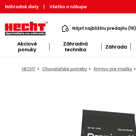
Náhradné diely
|
Všetko o nákupe
Nájsť najbližšiu predajňu (16
Akciové
Záhradná
Záhrada
ponuky
technika
HECHT
Chovateľské potreby
Krmivo pre mačky