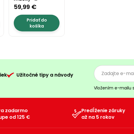
PROMINENT NALA B
59,99 €
Pridať do
košíka
iek
Užitočné tipy a návody
Vložením e-mailu 
va zadarmo
Predĺženie záruky
upe od 125 €
až na 5 rokov