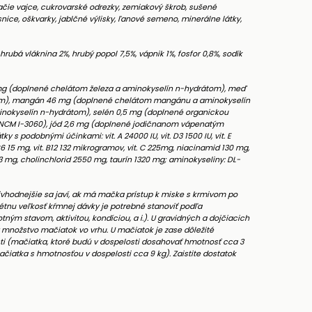
ačie vajce, cukrovarské odrezky, zemiakový škrob, sušené
ice, oškvarky, jablčné výlisky, ľanové semeno, minerálne látky,
hrubá vláknina 2%, hrubý popol 7,5%, vápnik 1%, fosfor 0,8%, sodík
 mg (doplnené chelátom železa a aminokyselín n-hydrátom), meď
om), mangán 46 mg (doplnené chelátom mangánu a aminokyselín
inokyselín n-hydrátom), selén 0,5 mg (doplnené organickou
CM I-3060), jód 2,6 mg (doplnené jodičnanom vápenatým
s podobnými účinkami: vit. A 24000 IU, vit. D3 1500 IU, vit. E
 B6 15 mg, vit. B12 132 mikrogramov, vit. C 225mg, niacinamid 130 mg,
,3 mg, cholinchlorid 2550 mg, taurín 1320 mg; aminokyseliny: DL-
jvhodnejšie sa javí, ak má mačka prístup k miske s krmivom po
étnu veľkosť kŕmnej dávky je potrebné stanoviť podľa
ným stavom, aktivitou, kondíciou, a i.). U gravidných a dojčiacich
množstvo mačiatok vo vrhu. U mačiatok je zase dôležité
ti (mačiatka, ktoré budú v dospelosti dosahovať hmotnosť cca 3
čiatka s hmotnosťou v dospelosti cca 9 kg). Zaistite dostatok