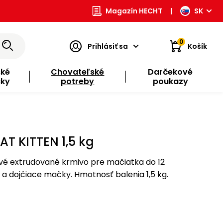
Magazín HECHT
|
SK
0
Prihlásiť sa
Košík
ské
Chovateľské
Darčekové
čky
potreby
poukazy
T KITTEN 1,5 kg
é extrudované krmivo pre mačiatka do 12
 a dojčiace mačky. Hmotnosť balenia 1,5 kg.