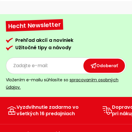
Príslušenstvo
Hecht Newsletter
Prehľad akcií a noviniek
Užitočné tipy a návody
Odoberať
Vložením e-mailu súhlasíte so
spracovaním osobných
údajov.
Vyzdvihnutie zadarmo vo
Doprav
všetkých 16 predajniach
pri náku