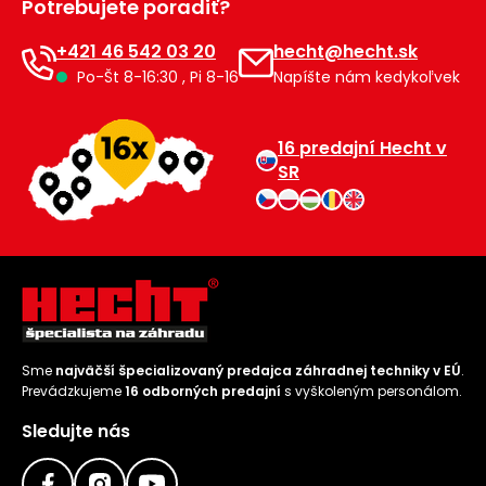
Potrebujete poradiť?
+421 46 542 03 20
hecht@hecht.sk
Po-Št 8-16:30 , Pi 8-16
Napíšte nám kedykoľvek
16 predajní Hecht v
SR
Sme
najväčší špecializovaný predajca záhradnej techniky v EÚ
.
Prevádzkujeme
16 odborných predajní
s vyškoleným personálom.
Sledujte nás