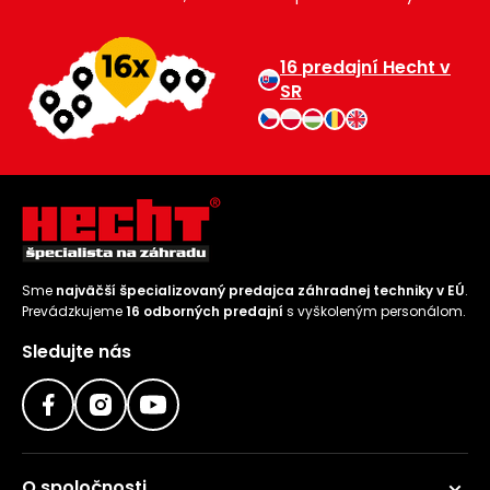
16 predajní Hecht v
SR
Sme
najväčší špecializovaný predajca záhradnej techniky v EÚ
.
Prevádzkujeme
16 odborných predajní
s vyškoleným personálom.
Sledujte nás
O spoločnosti