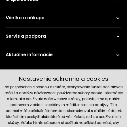
Všetko o nákupe
Servis a podpora
Aktuálne informácie
Doručenie a platobné metódy
Nastavenie súkromia a cookies
Na prispôsobenie obsahu a reklám, poskytovanie funkcií sociálnych
médií a analýzu návštevnosti používame súbory cookie. Informácie
o tom, ako používate naše webové stránky, poskytujeme aj našim
partnerom v oblasti sociálnych médií, inzercie a analýzy. Títo
partneri môžu príslušné informácie skombinovať s ďalšími údajmi,
ktoré ste im poskytli alebo ktoré od vás získali, keď ste používali ich
služby. Vďaka týmto súborom si počítač napríklad pamätá, aký
Spoľahlivý obchod