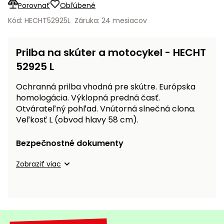
vozíky
Porovnať
Obľúbené
Navijaky
Kód: HECHT52925L
Záruka: 24 mesiacov
Čerpadlá
a
Príslušenstvo
vodárne
Prilba na skúter a motocykel - HECHT
Vysokotlakové
52925 L
Bagre
umývačky
Ochranná prilba vhodná pre skútre. Európska
Zametacie
homologácia. Výklopná predná časť.
stroje
Otvárateľný pohľad. Vnútorná slnečná clona.
Veľkosť L (obvod hlavy 58 cm).
Snežné
frézy
Bezpečnostné dokumenty
Odhŕňače
Zobraziť viac
a lopaty
na sneh
Postrekovače
a rosiče