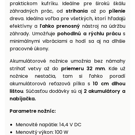
praktickom kufríku. Ideálne pre širokú škálu
záhradných prác, od
strihania
až po
pílenie
dreva. Ideálna voľba pre všetkých, ktorí hľadajú
efektívny a
ľahko prenosný
nástroj na údržbu
záhrady. Umožňuje
pohodlnú a rýchlu prácu
s
minimálnymi vibráciami a hodí sa aj na dlhšie
pracovné úkony.
Akumulátorové nožnice umožnia bez námahy
strihať vetvy až do
priemeru 32 mm
. Kde už
nožnice nestačia, tam si ľahko poradí
akumulátorová reťazová pílka s
10 cm dlhou
lištou
. Súčasťou dodávky sú aj
2 akumulátory a
nabíjačka.
Parametre nožníc:
Menovité napätie: 14,4 V DC
Menovitý výkon: 100 W