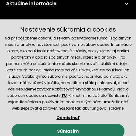
Aktuálne informácie
Doručenie a platobné metódy
Nastavenie súkromia a cookies
Na prispôsobenie obsahu a reklám, poskytovanie funkcií sociálnych
médií a analýzu návštevnosti používame súbory cookie. Informácie
o tom, ako používate naše webové stránky, poskytujeme aj našim
partnerom v oblasti sociálnych médií, inzercie a analýzy. Títo
partneri môžu príslušné informácie skombinovať s ďalšími údajmi,
ktoré ste im poskytli alebo ktoré od vás získali, keď ste používali ich
služby. Vďaka týmto súborom si počítač napríklad pamätá, aký
Spoľahlivý obchod
tovar máte vložený v košíku, nemusíte sa stále prihlasovať, alebo
vás nebudeme zbytočne obťažovať nevhodnou reklamou. Viac o
súboroch cookie sa dozviete
TU
. Kliknutím na tlačidlo "Súhlasím",
vyjadríte súhlas s používaním cookies a tým nám umožníte náš
web zlepšovať a zároveň nastaviť tak, aby fungoval správne.
Odmietnuť
© 2026 Hecht.cz
Obchodné podmienky
Nastavenie cookies
Súhlasím