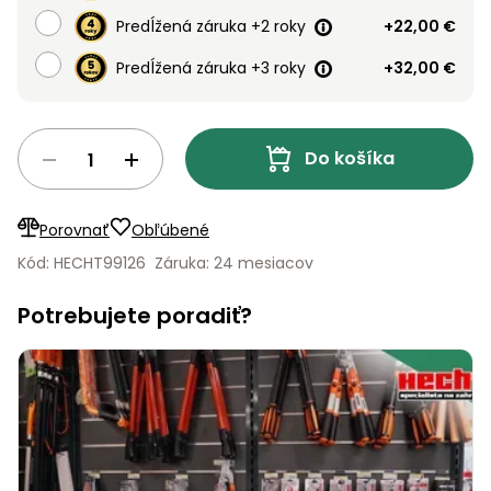
vozíky
Navijaky
Predĺžená záruka +2 roky
+22,00 €
Čerpadlá
Predĺžená záruka +3 roky
+32,00 €
a
Príslušenstvo
vodárne
Vysokotlakové
Do košíka
Bagre
umývačky
Zametacie
Porovnať
Obľúbené
stroje
Kód: HECHT99126
Záruka: 24 mesiacov
Snežné
frézy
Potrebujete poradiť?
Odhŕňače
a lopaty
na sneh
Postrekovače
a rosiče