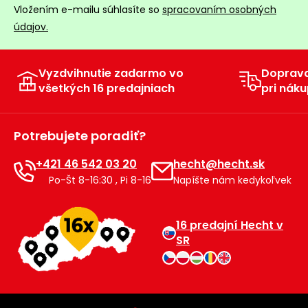
Vložením e-mailu súhlasíte so
spracovaním osobných
údajov.
Vyzdvihnutie zadarmo vo
Doprav
všetkých 16 predajniach
pri náku
Potrebujete poradiť?
+421 46 542 03 20
hecht@hecht.sk
Po-Št 8-16:30 , Pi 8-16
Napíšte nám kedykoľvek
16 predajní Hecht v
SR