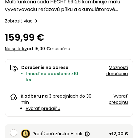
úložné
vozidlá
Multifunkčná sada HECHT 99126 kombinuje malú
Ochrana
Štiepačky
stoly
obrubníky
Vidly
boxy
rastlín
Náhradné
vyvetvovaciu reťazovú pílku a akumulátorové
dreva
Príslušenstvo
Seniorské
nože
nožnice v praktickom kufríku. Ideálne na strihanie a
Vibračné
Tieniace
vozíky
Zobraziť viac
Záhradné
Drviče
dosky
pílenie vetiev. Vrátane 2 batérií a nabíjačky.
textílie
koše
vetiev
159,99 €
Prilby
Odpudzovače
Transportéry
Krhly
a pasce
Špalíkovače
Na splátky
od 15,00 €
mesačne
Rezačky
Doplnky
Fukáre a
na
Doručenie na adresu
Možnosti
vysávače
betón
Ihneď na odoslanie >10
doručenia
na lístie
ks
Meracie
Záhradné
prístroje
vozíky
K odberu na
3 predajniach
do 30
Vybrať
Nabíjačky
min
predajňu
Vybrať predajňu
autobatérií
Fúriky
Vykurovanie
Rozmetadlá
a posypové
Predĺžená záruka +1 rok
+12,00 €