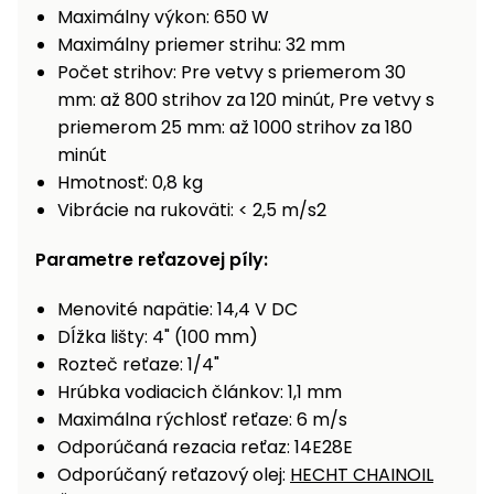
Maximálny výkon: 650 W
Maximálny priemer strihu: 32 mm
Počet strihov: Pre vetvy s priemerom 30
mm: až 800 strihov za 120 minút, Pre vetvy s
priemerom 25 mm: až 1000 strihov za 180
minút
Hmotnosť: 0,8 kg
Vibrácie na rukoväti: < 2,5 m/s2
Parametre reťazovej píly:
Menovité napätie: 14,4 V DC
Dĺžka lišty: 4" (100 mm)
Rozteč reťaze: 1/4"
Hrúbka vodiacich článkov: 1,1 mm
Maximálna rýchlosť reťaze: 6 m/s
Odporúčaná rezacia reťaz: 14E28E
Odporúčaný reťazový olej:
HECHT CHAINOIL