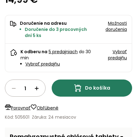
úložné
vozidlá
Ochrana
Štiepačky
stoly
obrubníky
Vidly
boxy
rastlín
Náhradné
dreva
Príslušenstvo
Seniorské
nože
Vibračné
Tieniace
vozíky
Záhradné
Drviče
Doručenie na adresu
Možnosti
dosky
textílie
koše
Doručenie do 3 pracovných
doručenia
vetiev
dní 5 ks
Prilby
Odpudzovače
Transportéry
Krhly
a pasce
Špalíkovače
K odberu na
5 predajniach
do 30
Vybrať
Rezačky
Doplnky
min
predajňu
Fukáre a
na
Vybrať predajňu
vysávače
betón
na lístie
Meracie
Záhradné
Do košíka
prístroje
vozíky
Nabíjačky
Porovnať
Obľúbené
autobatérií
Fúriky
Kód: 505601
Záruka: 24 mesiacov
Vykurovanie
Rozmetadlá
a posypové
Pomalyrozpustné chlórové tablety -