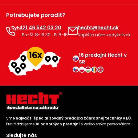
Potrebujete poradiť?
+421 46 542 03 20
hecht@hecht.sk
Po-Št 8-16:30 , Pi 8-16
Napíšte nám kedykoľvek
16 predajní Hecht v
SR
Sme
najväčší špecializovaný predajca záhradnej techniky v EÚ
.
Prevádzkujeme
16 odborných predajní
s vyškoleným personálom.
Sledujte nás