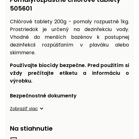
vozíky
Navijaky
505601
Čerpadlá
a
Chlórové tablety 200g - pomaly rozpustné 1kg.
Príslušenstvo
vodárne
Prostriedok je určený na dezinfekciu vody.
Vhodné do menších bazénov k postupnej
Vysokotlakové
dezinfekcii rozpúšťaním v plaváku alebo
Bagre
umývačky
skimmere.
Zametacie
Používajte biocídy bezpečne. Pred použitím si
stroje
vždy prečítajte etiketu a informáciu o
Snežné
výrobku.
frézy
Bezpečnostné dokumenty
Odhŕňače
a lopaty
Zobraziť viac
na sneh
Postrekovače
Na stiahnutie
a rosiče