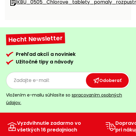
KBU_0505_Chlorove_tablety_pomaly_rozpustn
Príslušenstvo
Hecht Newsletter
Prehľad akcií a noviniek
Užitočné tipy a návody
Odoberať
Vložením e-mailu súhlasíte so
spracovaním osobných
údajov.
Vyzdvihnutie zadarmo vo
Doprav
všetkých 16 predajniach
pri náku