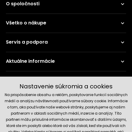
O spoločnosti
Všetko o nákupe
Servis a podpora
Aktuálne informácie
Doručenie a platobné metódy
Nastavenie súkromia a cookies
Na prispôsobenie obsahu a reklám, poskytovanie funkcií sociálnych
médií a analýzu návštevnosti používame súbory cookie. Informácie
o tom, ako používate naše webové stránky, poskytujeme aj našim
partnerom v oblasti sociálnych médií, inzercie a analýzy. Títo
partneri môžu príslušné informácie skombinovať s ďalšími údajmi,
ktoré ste im poskytli alebo ktoré od vás získali, keď ste používali ich
služby. Vďaka týmto súborom si počítač napríklad pamätá, aký