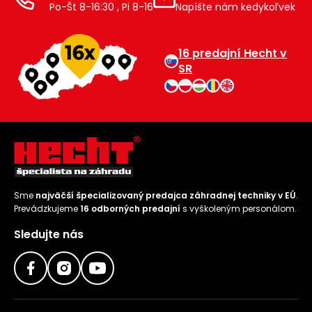
Po-Št 8-16:30 , Pi 8-16
Napíšte nám kedykoľvek
16 predajní Hecht v
SR
Sme
najväčší špecializovaný predajca záhradnej techniky v EÚ
.
Prevádzkujeme
16 odborných predajní
s vyškoleným personálom.
Sledujte nás