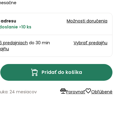
esačne
 adresu
Možnosti doručenia
oslanie >10 ks
16 predajniach
do 30 min
Vybrať predajňu
ajňu
Pridať do košíka
ruka: 24 mesiacov
Porovnať
Obľúbené