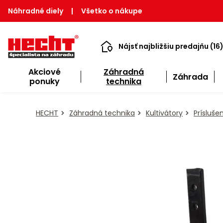
Náhradné diely
|
Všetko o nákupe
Nájsť najbližšiu predajňu (16
Akciové
Záhradná
Záhrada
ponuky
technika
HECHT
Záhradná technika
Kultivátory
Prísluše