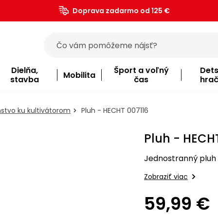
Doprava zadarmo od 125 €
)
Dielňa,
Šport a voľný
Det
Mobilita
stavba
čas
hra
nstvo ku kultivátorom
Pluh - HECHT 007116
Pluh - HECH
Jednostranný pluh 
Zobraziť viac
59,99 €