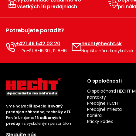
všetkých 16 predajniach
pri nák
Potrebujete poradiť?
+421 46 542 03 20
hecht@hecht.sk
Po-Št 8-16:30 , Pi 8-16
Napíšte nám kedykoľvek
O spoločnosti
O spoločnosti HECHT 
Kontakty
Predajne HECHT
Sme
najväčší špecializovaný
Predajné miesta
predajca záhradnej techniky v EÚ
.
Kariéra
Prevádzkujeme
16 odborných
Etický kódex
predajní
s vyškoleným personálom.
Sledujte nás