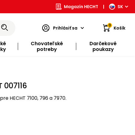
Magazín HECHT
|
SK
0
Prihlásiť sa
Košík
ské
Chovateľské
Darčekové
čky
potreby
poukazy
T 007116
pre HECHT 7100, 796 a 7970.