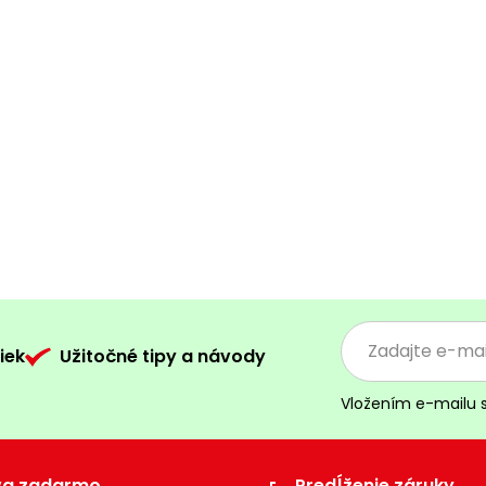
iek
Užitočné tipy a návody
Vložením e-mailu 
va zadarmo
Predĺženie záruky