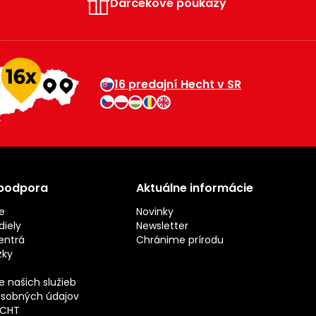
Darčekové poukazy
16 predajní Hecht v SR
 podpora
Aktuálne informácie
e
Novinky
iely
Newsletter
entrá
Chránime prírodu
zky
 našich služieb
sobných údajov
ECHT