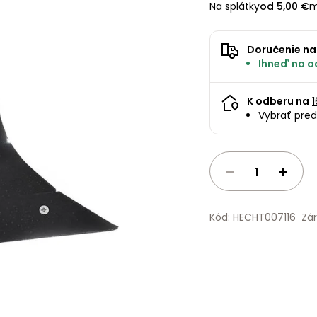
Na splátky
od 5,00 €
m
Doručenie na
Ihneď na od
K odberu na
Vybrať pred
Kód: HECHT007116
Zá