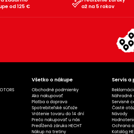
upe od 125 €
až na 5 rokov
Všetko o nákupe
Servis a
MOTORS
Obchodné podmienky
Reklamáci
Ako nakupovať
Náhradné d
Platba a doprava
Servisné c
Spotrebiteľské súťaže
Časté otá
Vrátenie tovaru do 14 dní
Návody
Prečo nakupovať u nás
Hodnotenie
Predĺžená záruka HECHT
Ochrana o
Nákup na tretiny
Katalóg H