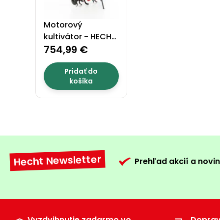
Motorový
kultivátor - HECHT
7100
754,99 €
Pridať do
košíka
Hecht Newsletter
Prehľad akcií a novin
Vyzdvihnutie zadarmo vo
Dopra