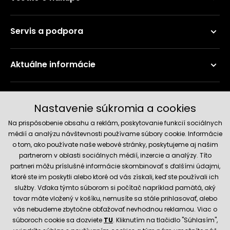
Servis a podpora
Aktuálne informácie
Doručenie a platobné metódy
Nastavenie súkromia a cookies
Na prispôsobenie obsahu a reklám, poskytovanie funkcií sociálnych
médií a analýzu návštevnosti používame súbory cookie. Informácie
o tom, ako používate naše webové stránky, poskytujeme aj našim
partnerom v oblasti sociálnych médií, inzercie a analýzy. Títo
partneri môžu príslušné informácie skombinovať s ďalšími údajmi,
ktoré ste im poskytli alebo ktoré od vás získali, keď ste používali ich
služby. Vďaka týmto súborom si počítač napríklad pamätá, aký
Spoľahlivý obchod
tovar máte vložený v košíku, nemusíte sa stále prihlasovať, alebo
vás nebudeme zbytočne obťažovať nevhodnou reklamou. Viac o
súboroch cookie sa dozviete
TU
. Kliknutím na tlačidlo "Súhlasím",