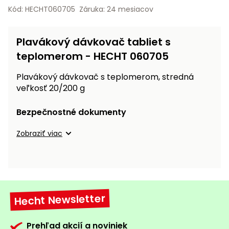
vozíky
Kód: HECHT060705
Záruka: 24 mesiacov
Navijaky
Čerpadlá
a
Plavákový dávkovač tabliet s
Príslušenstvo
vodárne
teplomerom - HECHT 060705
Vysokotlakové
Plavákový dávkovač s teplomerom, stredná
Bagre
umývačky
veľkosť 20/200 g
Zametacie
stroje
Bezpečnostné dokumenty
Snežné
Zobraziť viac
frézy
Odhŕňače
a lopaty
na sneh
Hecht Newsletter
Postrekovače
a rosiče
Prehľad akcií a noviniek