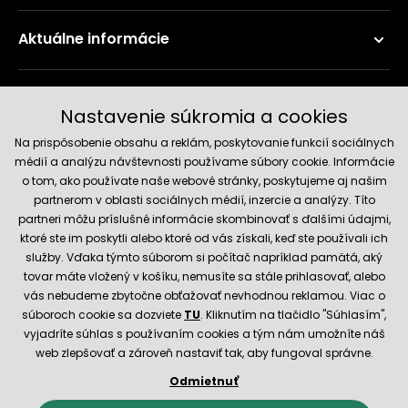
Aktuálne informácie
Doručenie a platobné metódy
Nastavenie súkromia a cookies
Na prispôsobenie obsahu a reklám, poskytovanie funkcií sociálnych
médií a analýzu návštevnosti používame súbory cookie. Informácie
o tom, ako používate naše webové stránky, poskytujeme aj našim
partnerom v oblasti sociálnych médií, inzercie a analýzy. Títo
partneri môžu príslušné informácie skombinovať s ďalšími údajmi,
ktoré ste im poskytli alebo ktoré od vás získali, keď ste používali ich
služby. Vďaka týmto súborom si počítač napríklad pamätá, aký
Spoľahlivý obchod
tovar máte vložený v košíku, nemusíte sa stále prihlasovať, alebo
vás nebudeme zbytočne obťažovať nevhodnou reklamou. Viac o
súboroch cookie sa dozviete
TU
. Kliknutím na tlačidlo "Súhlasím",
vyjadríte súhlas s používaním cookies a tým nám umožníte náš
web zlepšovať a zároveň nastaviť tak, aby fungoval správne.
Odmietnuť
© 2026 Hecht.cz
Obchodné podmienky
Nastavenie cookies