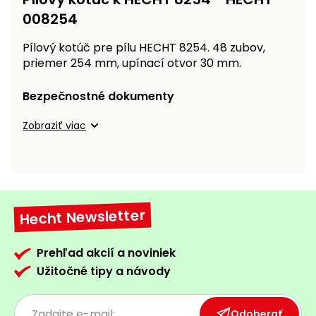
vozíky
Navijaky
008254
Čerpadlá
Pílový kotúč pre pílu HECHT 8254. 48 zubov,
a
Príslušenstvo
priemer 254 mm, upínací otvor 30 mm.
vodárne
Vysokotlakové
Bezpečnostné dokumenty
Bagre
umývačky
Zobraziť viac
Zametacie
stroje
Snežné
frézy
Hecht Newsletter
Odhŕňače
a lopaty
Prehľad akcií a noviniek
na sneh
Užitočné tipy a návody
Postrekovače
a rosiče
Odoberať