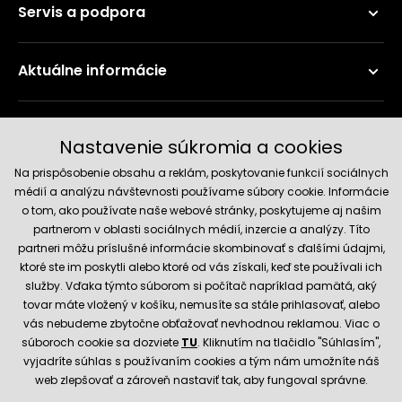
Servis a podpora
Aktuálne informácie
Doručenie a platobné metódy
Nastavenie súkromia a cookies
Na prispôsobenie obsahu a reklám, poskytovanie funkcií sociálnych
médií a analýzu návštevnosti používame súbory cookie. Informácie
o tom, ako používate naše webové stránky, poskytujeme aj našim
partnerom v oblasti sociálnych médií, inzercie a analýzy. Títo
partneri môžu príslušné informácie skombinovať s ďalšími údajmi,
ktoré ste im poskytli alebo ktoré od vás získali, keď ste používali ich
služby. Vďaka týmto súborom si počítač napríklad pamätá, aký
Spoľahlivý obchod
tovar máte vložený v košíku, nemusíte sa stále prihlasovať, alebo
vás nebudeme zbytočne obťažovať nevhodnou reklamou. Viac o
súboroch cookie sa dozviete
TU
. Kliknutím na tlačidlo "Súhlasím",
vyjadríte súhlas s používaním cookies a tým nám umožníte náš
web zlepšovať a zároveň nastaviť tak, aby fungoval správne.