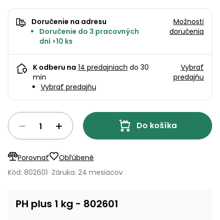
úložné
vozidlá
Ochrana
Štiepačky
stoly
obrubníky
Vidly
boxy
rastlín
Náhradné
dreva
Príslušenstvo
Doručenie na adresu
Možnosti
Seniorské
nože
Vibračné
Tieniace
Doručenie do 3 pracovných
doručenia
vozíky
Záhradné
Drviče
dosky
textílie
dní >10 ks
koše
vetiev
Prilby
Odpudzovače
Transportéry
K odberu na
14 predajniach
do 30
Vybrať
Krhly
a pasce
Špalíkovače
min
predajňu
Vybrať predajňu
Rezačky
Doplnky
Fukáre a
na
vysávače
betón
na lístie
Do košíka
Meracie
Záhradné
prístroje
vozíky
Porovnať
Obľúbené
Nabíjačky
Kód: 802601
Záruka: 24 mesiacov
autobatérií
Fúriky
Vykurovanie
Rozmetadlá
PH plus 1 kg - 802601
a posypové