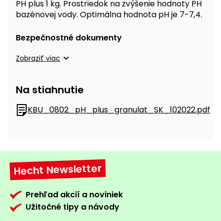
PH plus 1 kg. Prostriedok na zvýšenie hodnoty PH
vozíky
Navijaky
bazénovej vody. Optimálna hodnota pH je 7-7,4.
Čerpadlá
a
Bezpečnostné dokumenty
Príslušenstvo
vodárne
Zobraziť viac
Vysokotlakové
Bagre
umývačky
Na stiahnutie
Zametacie
stroje
KBU_0802_pH_plus_granulat_SK_102022.pdf
Snežné
frézy
Odhŕňače
Hecht Newsletter
a lopaty
na sneh
Prehľad akcií a noviniek
Postrekovače
Užitočné tipy a návody
a rosiče