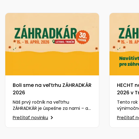
Boli sme na veľtrhu ZÁHRADKÁR
HECHT n
2026
2026 v T
Náš prvý ročník na veľtrhu
Tento rok
ZÁHRADKÁR je úspešne za nami – a
výnimočné
bol to zážitok, na ktorý budeme
zúčastním
Prečítať novinku
Prečítať 
ešte dlho spomínať. Na…
ZÁHRADKÁR