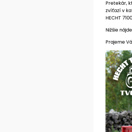
Pretekár, k
zvíťazí v k
HECHT 7100
Nižšie nájd
Prajeme Vám