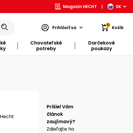
Magazín HECHT
|
SK
0
Prihlásiť sa
Košík
ské
Chovateľské
Darčekové
čky
potreby
poukazy
Prišiel Vám
článok
 Hecht
zaujímavý?
Zdieľajte ho