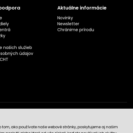
 podpora
Aktuálne informácie
e
Novinky
iely
Newsletter
entrá
Chránime prírodu
zky
 našich služieb
sobných údajov
ECHT
vý obchod
o tom, ako používate naše webové stránky, poskytujeme aj našim