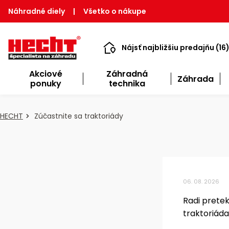
Náhradné diely
|
Všetko o nákupe
Nájsť najbližšiu predajňu (16
Akciové
Záhradná
Záhrada
ponuky
technika
HECHT
Zúčastnite sa traktoriády
06. 08. 2026
Radi prete
traktoriáda