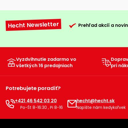
Hecht Newsletter
Prehľad akcií a novin
Vyzdvihnutie zadarmo vo
Dopra
všetkých 16 predajniach
pri nák
Potrebujete poradiť?
+421 46 542 03 20
hecht@hecht.sk
Po-Št 8-16:30 , Pi 8-16
Napíšte nám kedykoľvek