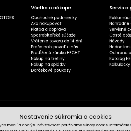
Všetko o nákupe
Servis a
MOTORS
Obchodné podmienky
Reklamáci
Ako nakupovať
Náhradné d
Platba a doprava
Servisné c
Spotrebiteľské súťaže
Časté otá
Vrátenie tovaru do 14 dní
Návody
Prečo nakupovať u nás
Hodnotenie
Predĺžená záruka HECHT
Ochrana o
Nákup na tretiny
Katalóg H
Nákup na splátky
Kalkulačky
Darčekové poukazy
Nastavenie súkromia a cookies
Spoľahli
nych médií a analýzu návštevnosti používame súbory cookie. Informácie 