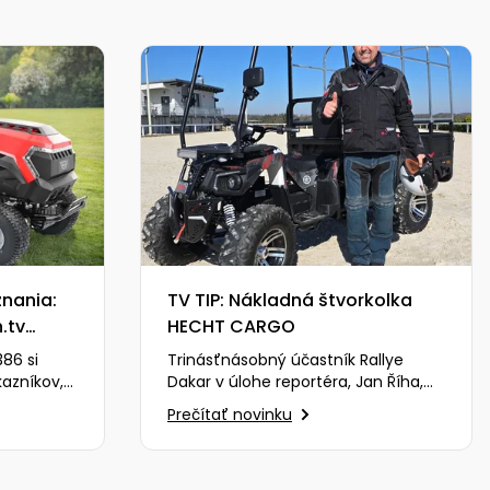
nania:
TV TIP: Nákladná štvorkolka
.tv
HECHT CARGO
86 si
Trinásťnásobný účastník Rallye
kazníkov,
Dakar v úlohe reportéra, Jan Říha,
movaného
expert programu AUTOSALON sa
Prečítať novinku
tentoraz postaví výzve,…