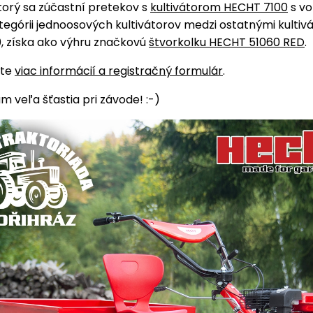
torý sa zúčastní pretekov s
kultivátorom HECHT 7100
s vo
ategórii jednoosových kultivátorov medzi ostatnými kultiv
, získa ako výhru značkovú
štvorkolku HECHT 51060 RED
.
ete
viac informácií a registračný formulár
.
 veľa šťastia pri závode! :-)