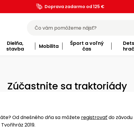
Doprava zadarmo od 125 €
)
Dielňa,
Šport a voľný
Det
Mobilita
stavba
čas
hra
Zúčastnite sa traktoriády
káte? Od dnešného dňa sa môžete
registrovať
do závodu
 Tvořihráz 2019.