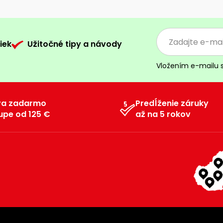
iek
Užitočné tipy a návody
Vložením e-mailu 
va zadarmo
Predĺženie záruky
upe od 125 €
až na 5 rokov