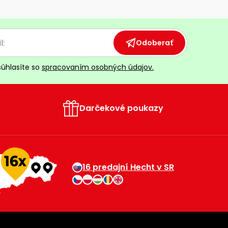
Odoberať
súhlasíte so
spracovaním osobných údajov.
Darčekové poukazy
16 predajní Hecht v SR