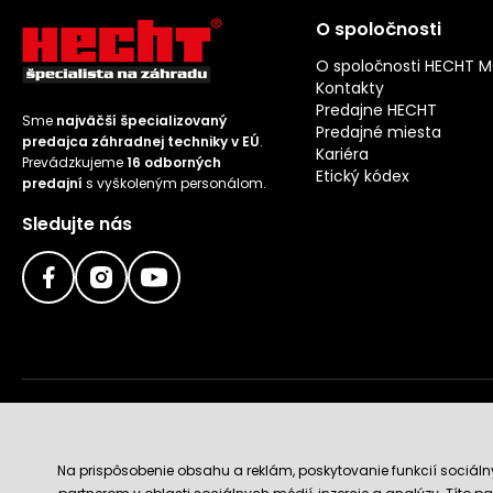
O spoločnosti
O spoločnosti HECHT 
Kontakty
Predajne HECHT
Sme
najväčší špecializovaný
Predajné miesta
predajca záhradnej techniky v EÚ
.
Kariéra
Prevádzkujeme
16 odborných
Etický kódex
predajní
s vyškoleným personálom.
Sledujte nás
Doručenie a platobné metódy
Na prispôsobenie obsahu a reklám, poskytovanie funkcií sociál