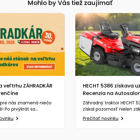
Mohlo by Vás tiež zaujímať
a veľtrhu ZÁHRADKÁR
HECHT 5386 získava uz
renčíne
Recenzia na Autosalon
chváli výkon aj cenu
 pre nás znamená niečo
Záhradný traktor HECHT 53
! Po prvýkrát sa
získal pozornosť nielen zá
e obľúbeného veľtrhu
ale aj odborníkov z reno
novinku
Prečítať novinku
 a budeme veľmi radi,…
portálu Autosalon…