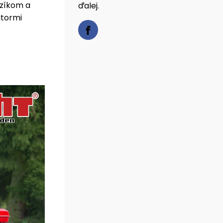
zíkom a
ďalej.
átormi