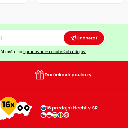
Odoberať
súhlasíte so
spracovaním osobných údajov.
Darčekové poukazy
16 predajní Hecht v SR