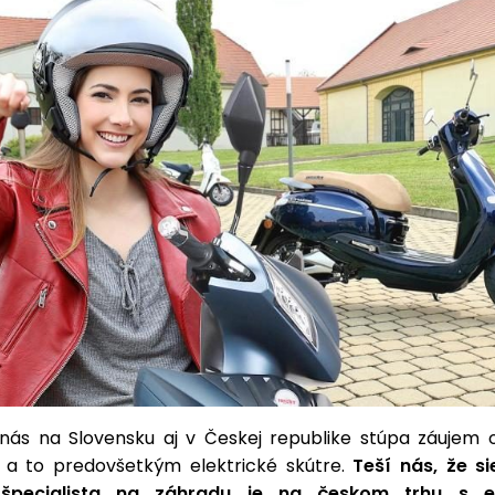
nás na Slovensku aj v Českej republike stúpa záujem o
 a to predovšetkým elektrické skútre.
Teší nás, že si
pecialista na záhradu je na českom trhu s el