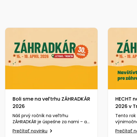
Boli sme na veľtrhu ZÁHRADKÁR
HECHT n
2026
2026 v T
Náš prvý ročník na veľtrhu
Tento rok
ZÁHRADKÁR je úspešne za nami – a
výnimočné
bol to zážitok, na ktorý budeme
zúčastním
Prečítať novinku
Prečítať 
ešte dlho spomínať. Na…
ZÁHRADKÁR