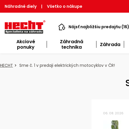
Náhradné diely
|
Všetko o nákupe
Nájsť najbližšiu predajňu (16
Akciové
Záhradná
Záhrada
ponuky
technika
HECHT
Sme č. 1 v predaji elektrických motocyklov v ČR!
06. 08. 2026