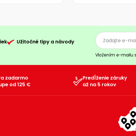
iek
Užitočné tipy a návody
Vložením e-mailu 
va zadarmo
Predĺženie záruky
upe od 125 €
až na 5 rokov