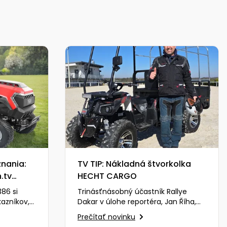
nania:
TV TIP: Nákladná štvorkolka
.tv
HECHT CARGO
86 si
Trinásťnásobný účastník Rallye
kazníkov,
Dakar v úlohe reportéra, Jan Říha,
movaného
expert programu AUTOSALON sa
Prečítať novinku
tentoraz postaví výzve,…