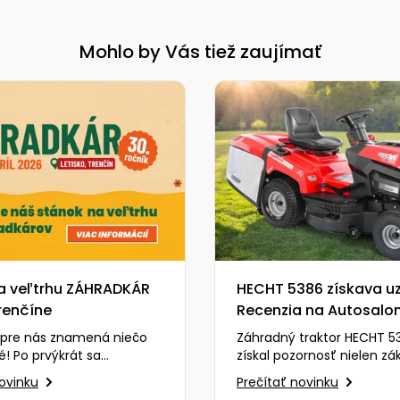
Mohlo by Vás tiež zaujímať
a veľtrhu ZÁHRADKÁR
HECHT 5386 získava uz
renčíne
Recenzia na Autosalon
chváli výkon aj cenu
 pre nás znamená niečo
Záhradný traktor HECHT 53
! Po prvýkrát sa
získal pozornosť nielen zá
e obľúbeného veľtrhu
ale aj odborníkov z reno
novinku
Prečítať novinku
 a budeme veľmi radi,…
portálu Autosalon…