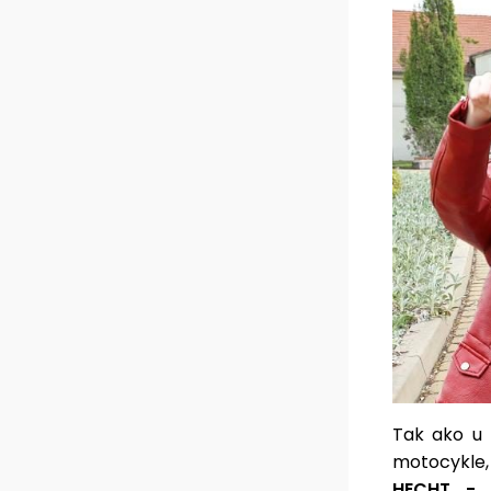
Tak ako u 
motocykle,
HECHT - š