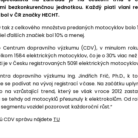
mi bezkonkurenčnou jednotkou. Každý piati vlani re
bol v ČR značky HECHT.
0 tak z celkového množstva predaných motocyklov bolo
diel ďalších značiek bol 10% a menej.
o Centrum dopravního výzkumu (CDV), v minulom rok
kom 1584 elektrických motocyklov, čo je o 30% viac než 
i je v Česku registrovaných 5091 elektrických motocyklo
ntra dopravního výzkumu Ing. Jindřich Frič, Ph.D., k t
je se podívat na vývoj registrací v čase. Na začátku upl
 na vzrůstající trend, který se však v roce 2012 zasta
i se tehdy od motocyklů přesunuly k elektrokolům. Od ro
 segmentu vozidel pozorovat každoroční růst.“
vú CDV správu nájdete
TU