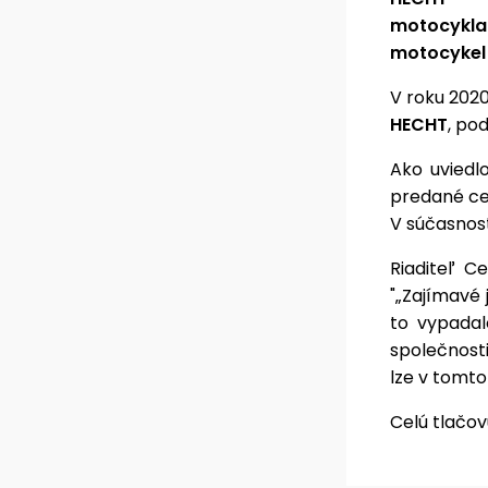
motocykla
motocykel 
V roku 202
HECHT
, po
Ako uviedl
predané cel
V súčasnost
Riaditeľ Ce
"„Zajímavé 
to vypadalo
společnost
lze v tomto
Celú tlačo