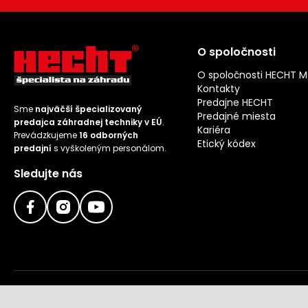
O spoločnosti
O spoločnosti HECHT 
Kontakty
Predajne HECHT
Sme
najväčší špecializovaný
Predajné miesta
predajca záhradnej techniky v EÚ
.
Kariéra
Prevádzkujeme
16 odborných
Etický kódex
predajní
s vyškoleným personálom.
Sledujte nás