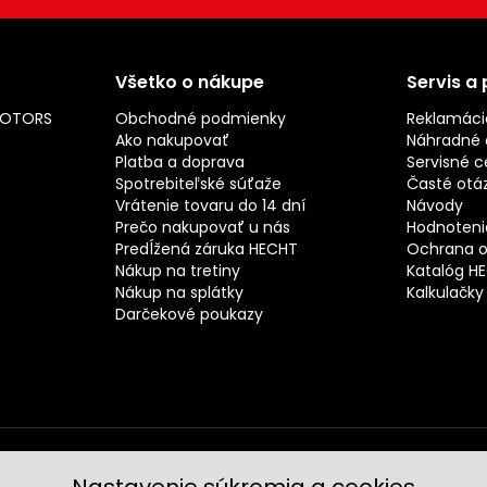
Všetko o nákupe
Servis a
MOTORS
Obchodné podmienky
Reklamáci
Ako nakupovať
Náhradné d
Platba a doprava
Servisné c
Spotrebiteľské súťaže
Časté otá
Vrátenie tovaru do 14 dní
Návody
Prečo nakupovať u nás
Hodnotenie
Predĺžená záruka HECHT
Ochrana o
Nákup na tretiny
Katalóg H
Nákup na splátky
Kalkulačky
Darčekové poukazy