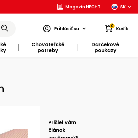
Magazín HECHT
|
SK
0
Prihlásiť sa
Košík
ské
Chovateľské
Darčekové
čky
potreby
poukazy
h
Prišiel Vám
článok
zaujímavý?