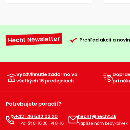
Hecht Newsletter
Prehľad akcií a novin
Vyzdvihnutie zadarmo vo
Dopra
všetkých 16 predajniach
pri nák
Potrebujete poradiť?
+421 46 542 03 20
hecht@hecht.sk
Po-Št 8-16:30 , Pi 8-16
Napíšte nám kedykoľvek