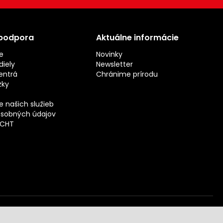
 podpora
Aktuálne informácie
e
Novinky
iely
Newsletter
entrá
Chránime prírodu
zky
 našich služieb
sobných údajov
ECHT