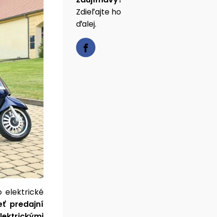
Zdieľajte ho
ďalej.
 elektrické
eť predajní
ektrickými