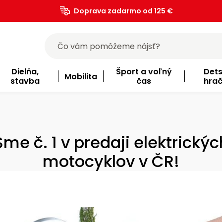
Doprava zadarmo od 125 €
)
Dielňa,
Šport a voľný
Det
Mobilita
stavba
čas
hra
Sme č. 1 v predaji elektrickýc
motocyklov v ČR!