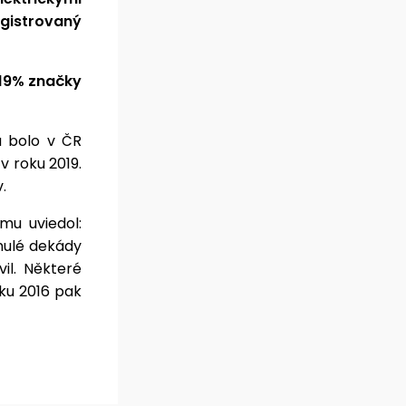
gistrovaný
19% značky
u bolo v ČR
v roku 2019.
v.
omu uviedol:
ynulé dekády
vil. Některé
ku 2016 pak