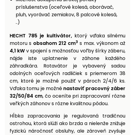
príslušenstva (oceľové kolesá, oborávač,
pluh, vyorávač zemiakov, 8 palcové kolesá,
..)
HECHT 785 je kultivátor,
ktorý vďaka silnému
3
motoru s
obsahom 212 cm
s max. výkonom až
4,1 kW
v spojení s možnosťou voľby šírky záberu,
nájde iste uplatnenie v záhone každého
záhradkára. Rotavátor je vybavený sadou
odolných oceľových radličiek s priemerom 38
cm, ktoré je možné použiť v pároch 2/4/6 ks.
Vďaka tomu je možné
nastaviť pracovný záber
32/50/84 cm
, čo oceníte pri zapracovaní rôzne
veľkých záhonov s rôzne kvalitnou pôdou.
Hĺbka zapracovania je regulovaná tradičnou
ostrohou, ktorá slúži ako brzda a nielenže znižuje
fyzickú náročnosť obsluhy, ale zároveň zvyšuje