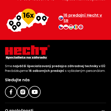
16 predajní Hecht v
SR
Sme
najväčší špecializovaný predajca záhradnej techniky v EÚ
.
Prevádzkujeme
16 odborných predajní
s vyškoleným personálom.
Sledujte nás
O spoločnosti