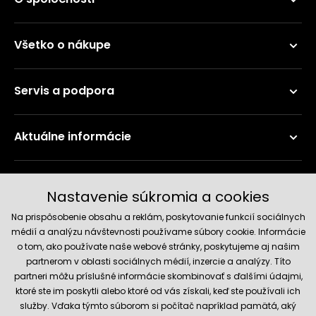
Všetko o nákupe
Servis a podpora
Aktuálne informácie
Doručenie a platobné metódy
Nastavenie súkromia a cookies
Na prispôsobenie obsahu a reklám, poskytovanie funkcií sociálnych
médií a analýzu návštevnosti používame súbory cookie. Informácie
o tom, ako používate naše webové stránky, poskytujeme aj našim
partnerom v oblasti sociálnych médií, inzercie a analýzy. Títo
partneri môžu príslušné informácie skombinovať s ďalšími údajmi,
ktoré ste im poskytli alebo ktoré od vás získali, keď ste používali ich
služby. Vďaka týmto súborom si počítač napríklad pamätá, aký
Spoľahlivý obchod