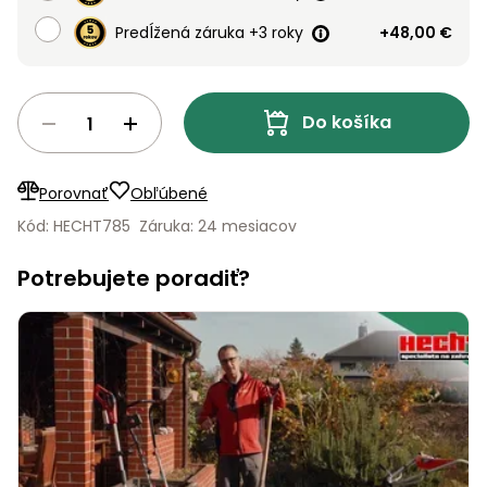
vozíky
Navijaky
Predĺžená záruka +3 roky
+48,00 €
Čerpadlá
a
Príslušenstvo
vodárne
Do košíka
Vysokotlakové
Bagre
umývačky
Porovnať
Obľúbené
Zametacie
Kód: HECHT785
Záruka: 24 mesiacov
stroje
Potrebujete poradiť?
Snežné
frézy
Odhŕňače
a lopaty
na sneh
Postrekovače
a rosiče