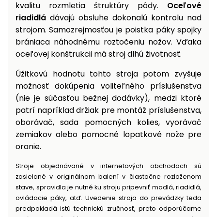
kvalitu rozmletia štruktúry pôdy.
Oceľové
riadidlá
dávajú obsluhe dokonalú kontrolu nad
strojom. Samozrejmosťou je poistka páky spojky
brániaca náhodnému roztočeniu nožov. Vďaka
oceľovej konštrukcii má stroj dlhú životnosť.
Úžitkovú hodnotu tohto stroja potom zvyšuje
možnosť dokúpenia voliteľného príslušenstva
(nie je súčasťou bežnej dodávky), medzi ktoré
patrí napríklad držiak pre montáž príslušenstva,
oborávač, sada pomocných kolies, vyorávač
zemiakov alebo pomocné lopatkové nože pre
oranie.
Stroje objednávané v internetových obchodoch sú
zasielané v originálnom balení v čiastočne rozloženom
stave, spravidla je nutné ku stroju pripevniť madlá, riadidlá,
ovládacie páky, atď. Uvedenie stroja do prevádzky teda
predpokladá istú technickú zručnosť, preto odporúčame