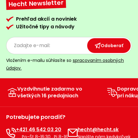
Hecht Newsletter
Prehľad akcií a noviniek
Užitočné tipy a návody
Odoberať
Vložením e-mailu súhlasíte so
spracovaním osobných
údajov.
Vyzdvihnutie zadarmo vo
Doprav
všetkých 16 predajniach
pri náku
Potrebujete poradiť?
+421 46 542 03 20
hecht@hecht.sk
Po-Št 8-16:30 , Pi 8-16
Napíšte nám kedykoľvek