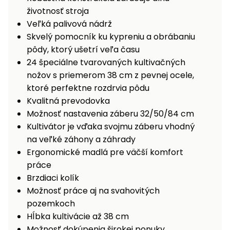
životnosť stroja
Veľká palivová nádrž
Skvelý pomocník ku kypreniu a obrábaniu
pôdy, ktorý ušetrí veľa času
24 špeciálne tvarovaných kultivačných
nožov s priemerom 38 cm z pevnej ocele,
ktoré perfektne rozdrvia pôdu
Kvalitná prevodovka
Možnosť nastavenia záberu 32/50/84 cm
Kultivátor je vďaka svojmu záberu vhodný
na veľké záhony a záhrady
Ergonomické madlá pre väčší komfort
práce
Brzdiaci kolík
Možnosť práce aj na svahovitých
pozemkoch
Hĺbka kultivácie až 38 cm
Možnosť dokúpenia širokej ponuky