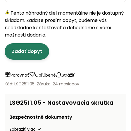
úložné
vozidlá
Ochrana
Štiepačky
stoly
obrubníky
Vidly
boxy
rastlín
Náhradné
dreva
Tento náhradný diel momentálne nie je dostupný
Príslušenstvo
Seniorské
nože
Vibračné
Tieniace
vozíky
skladom. Zadajte prosím dopyt, budeme vás
Záhradné
Drviče
dosky
textílie
koše
neodkladne kontaktovať a dohodneme s vami
vetiev
možnosti dodania.
Prilby
Odpudzovače
Transportéry
Krhly
a pasce
Špalíkovače
Zadať dopyt
Rezačky
Doplnky
Fukáre a
na
vysávače
betón
na lístie
Porovnať
Obľúbené
Strážiť
Meracie
Záhradné
Kód: LSG2511.05
Záruka: 24 mesiacov
prístroje
vozíky
Nabíjačky
LSG2511.05 - Nastavovacia skrutka
autobatérií
Fúriky
Bezpečnostné dokumenty
Vykurovanie
Rozmetadlá
a posypové
Zobraziť viac