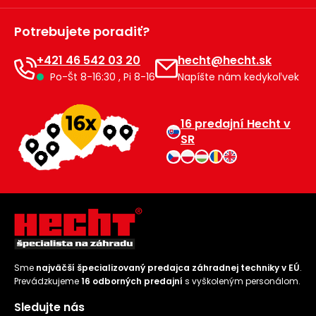
Príslušenstvo
Potrebujete poradiť?
+421 46 542 03 20
hecht@hecht.sk
Po-Št 8-16:30 , Pi 8-16
Napíšte nám kedykoľvek
16 predajní Hecht v
SR
Sme
najväčší špecializovaný predajca záhradnej techniky v EÚ
.
Prevádzkujeme
16 odborných predajní
s vyškoleným personálom.
Sledujte nás