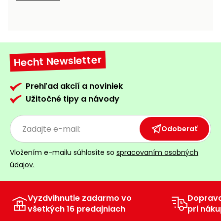
vozíky
Navijaky
Čerpadlá
a
Príslušenstvo
vodárne
Hecht Newsletter
Vysokotlakové
Bagre
umývačky
Prehľad akcií a noviniek
Zametacie
Užitočné tipy a návody
stroje
Snežné
Odoberať
frézy
Vložením e-mailu súhlasíte so
spracovaním osobných
Odhŕňače
údajov.
a lopaty
na sneh
Vyzdvihnutie zadarmo vo
Doprav
Postrekovače
všetkých 16 predajniach
pri náku
a rosiče