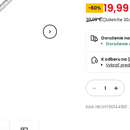
19,99
-50%
39,99 €
Ušetríte 20
Doručenie na
Doručenie 
K odberu na
Vybrať pred
Kód: HECHT00144160