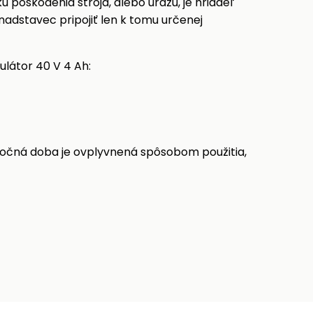
u poškodenia stroja, alebo úrazu, je hriadeľ
adstavec pripojiť len k tomu určenej
ulátor 40 V 4 Ah:
utočná doba je ovplyvnená spôsobom použitia,