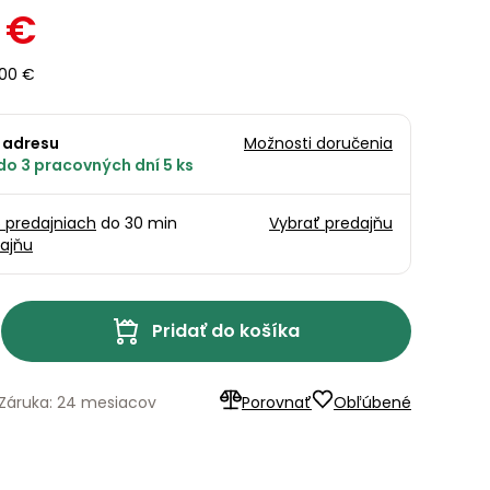
 €
,00 €
 adresu
Možnosti doručenia
do 3 pracovných dní 5 ks
5 predajniach
do 30 min
Vybrať predajňu
ajňu
Pridať do košíka
Záruka: 24 mesiacov
Porovnať
Obľúbené