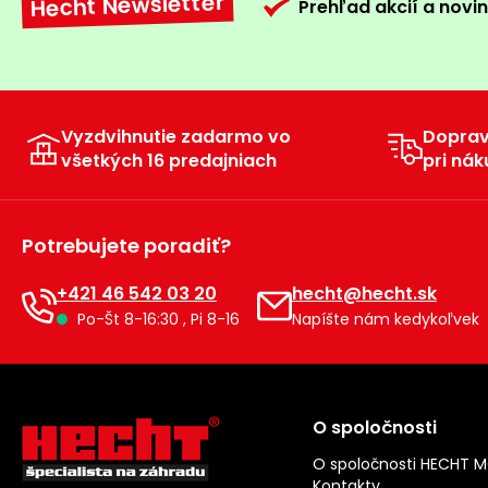
Hecht Newsletter
Prehľad akcií a novin
Vyzdvihnutie zadarmo vo
Dopra
všetkých 16 predajniach
pri nák
Potrebujete poradiť?
+421 46 542 03 20
hecht@hecht.sk
Po-Št 8-16:30 , Pi 8-16
Napíšte nám kedykoľvek
O spoločnosti
O spoločnosti HECHT 
Kontakty