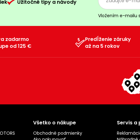
iek
Užitočné tipy a návody
Vložením e-mailu 
va zadarmo
Predĺženie záruky
upe od 125 €
až na 5 rokov
Všetko o nákupe
Servis a
MOTORS
Obchodné podmienky
Reklamáci
Ako nakupovať
Náhradné d