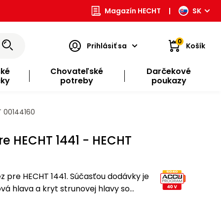
Magazín HECHT
|
SK
0
Prihlásiť sa
Košík
ské
Chovateľské
Darčekové
čky
potreby
poukazy
T 00144160
pre HECHT 1441 - HECHT
z pre HECHT 1441. Súčasťou dodávky je
ová hlava a kryt strunovej hlavy so
y.