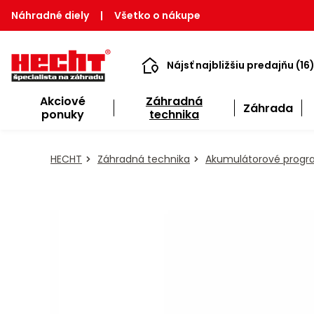
Náhradné diely
|
Všetko o nákupe
Nájsť najbližšiu predajňu (16
Akciové
Záhradná
Záhrada
ponuky
technika
HECHT
Záhradná technika
Akumulátorové prog