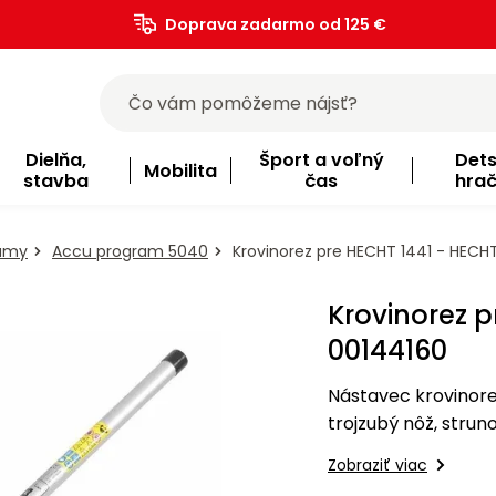
Doprava zadarmo od 125 €
)
Dielňa,
Šport a voľný
Det
Mobilita
stavba
čas
hra
ramy
Accu program 5040
Krovinorez pre HECHT 1441 - HECH
Krovinorez 
00144160
Nástavec krovinore
trojzubý nôž, strun
zarezávačom strun
Zobraziť viac