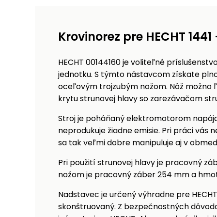
Krovinorez pre HECHT 1441
HECHT 00144160 je voliteľné príslušenst
jednotku. S týmto nástavcom získate pln
oceľovým trojzubým nožom. Nôž možno ľa
krytu strunovej hlavy so zarezávačom str
Stroj je poháňaný elektromotorom napája
neprodukuje žiadne emisie. Pri práci vás
sa tak veľmi dobre manipuluje aj v obme
Pri použití strunovej hlavy je pracovný 
nožom je pracovný záber 254 mm a hmotn
Nadstavec je určený výhradne pre HECHT 
skonštruovaný. Z bezpečnostných dôvodo