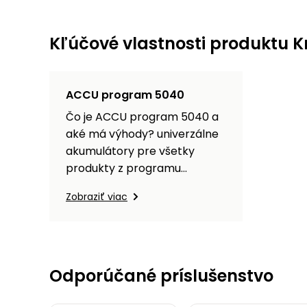
Kľúčové vlastnosti produktu K
ACCU program 5040
Čo je ACCU program 5040 a
aké má výhody? univerzálne
akumulátory pre všetky
produkty z programu
ekologická prevádzka žiadne
Zobraziť viac
káble odpadá nutnosť
pravidelnej údržby náradia
dlhá životnosť akumulátorov
jedna nabíjačka na všetko
šetrí vaše peniaze Všetko z
Odporúčané príslušenstvo
ACCU programu 5040
Univerzálny 40V akumulátor