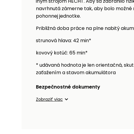
iným strojom HECHT. Aby sa zabránilo rizik
navrhnutá zámerne tak, aby bolo možné n
pohonnej jednotke.
Približná doba práce na plne nabitý akum
strunová hlava: 42 min*
kovový kotúč: 65 min*
* udávaná hodnota je len orientačná, sk
zaťažením a stavom akumulátora
Bezpečnostné dokumenty
Zobraziť viac