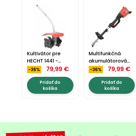
pre všetky stroje Všetky
produkty v ACCU programe
5040 využívajú rovnaký typ
akumulátora…
Kultivátor pre
Multifunkčná
HECHT 1441 -
akumulátorová
HECHT 00144163
79,99 €
pohonná jednotka
79,99 €
-36%
-36%
- HECHT 1441
Pridať do
Pridať do
košíka
košíka