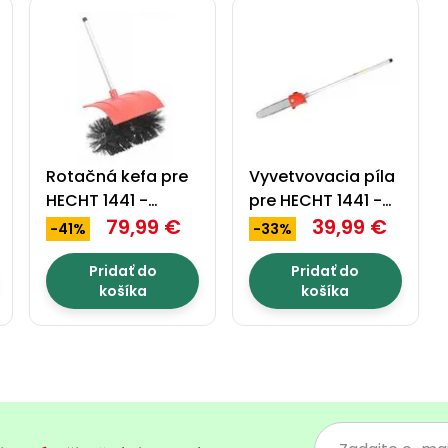
Rotačná kefa pre
Vyvetvovacia píla
HECHT 1441 -
pre HECHT 1441 -
HECHT 00144165
79,99 €
HECHT 00144161
39,99 €
-41%
-33%
Pridať do
Pridať do
košíka
košíka