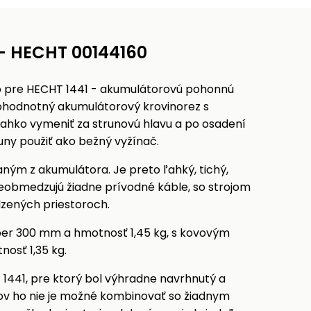
 - HECHT 00144160
vo pre HECHT 1441 - akumulátorovú pohonnú
ohodnotný akumulátorový krovinorez s
hko vymeniť za strunovú hlavu a po osadení
uny použiť ako bežný vyžínač.
ným z akumulátora. Je preto ľahký, tichý,
 neobmedzujú žiadne prívodné káble, so strojom
dzených priestoroch.
záber 300 mm a hmotnosť 1,45 kg, s kovovým
osť 1,35 kg.
1441, pre ktorý bol výhradne navrhnutý a
v ho nie je možné kombinovať so žiadnym