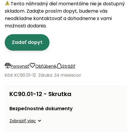
úložné
vozidlá
Ochrana
Štiepačky
Tento náhradný diel momentálne nie je dostupný
stoly
obrubníky
Vidly
boxy
rastlín
Náhradné
dreva
skladom. Zadajte prosím dopyt, budeme vás
Príslušenstvo
Seniorské
nože
Vibračné
Tieniace
neodkladne kontaktovať a dohodneme s vami
vozíky
Záhradné
Drviče
dosky
textílie
možnosti dodania.
koše
vetiev
Prilby
Odpudzovače
Transportéry
Zadať dopyt
Krhly
a pasce
Špalíkovače
Rezačky
Doplnky
Fukáre a
na
vysávače
Porovnať
Obľúbené
Strážiť
betón
na lístie
Kód: KC90.01-12
Záruka: 24 mesiacov
Meracie
Záhradné
prístroje
vozíky
KC90.01-12 - Skrutka
Nabíjačky
autobatérií
Fúriky
Bezpečnostné dokumenty
Vykurovanie
Zobraziť viac
Rozmetadlá
a posypové