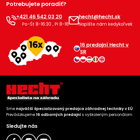
Potrebujete poradiť?
Príslušenstvo
+421 46 542 03 20
hecht@hecht.sk
Po-Št 8-16:30 , Pi 8-16
Napíšte nám kedykoľvek
16 predajní Hecht v
SR
Sme
najväčší špecializovaný predajca záhradnej techniky v EÚ
.
Prevádzkujeme
16 odborných predajní
s vyškoleným personálom.
Sledujte nás