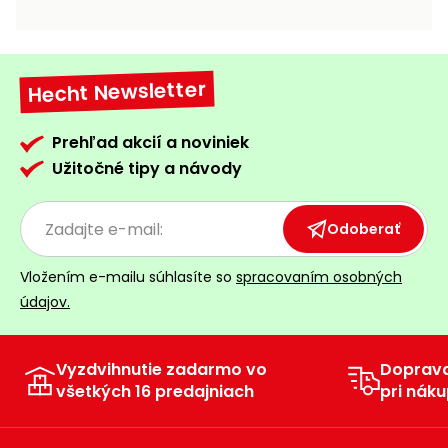
vozíky
Navijaky
Čerpadlá
a
Hecht Newsletter
Príslušenstvo
vodárne
Vysokotlakové
Prehľad akcií a noviniek
Bagre
umývačky
Užitočné tipy a návody
Zametacie
stroje
Odoberať
Snežné
Vložením e-mailu súhlasíte so
spracovaním osobných
frézy
údajov.
Odhŕňače
a lopaty
na sneh
Vyzdvihnutie zadarmo vo
Doprav
všetkých 16 predajniach
pri náku
Postrekovače
a rosiče