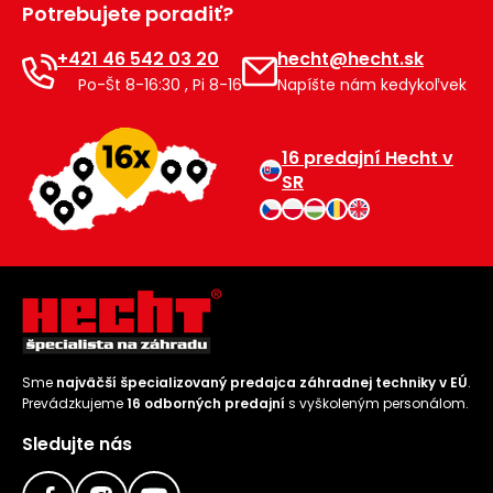
Potrebujete poradiť?
Príslušenstvo
+421 46 542 03 20
hecht@hecht.sk
Po-Št 8-16:30 , Pi 8-16
Napíšte nám kedykoľvek
16 predajní Hecht v
SR
Sme
najväčší špecializovaný predajca záhradnej techniky v EÚ
.
Prevádzkujeme
16 odborných predajní
s vyškoleným personálom.
Sledujte nás