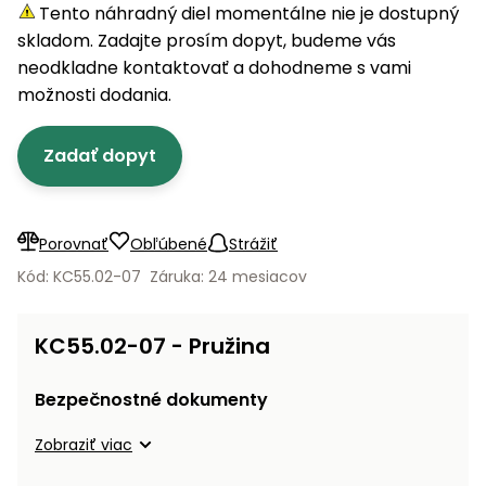
úložné
vozidlá
Ochrana
Štiepačky
Tento náhradný diel momentálne nie je dostupný
stoly
obrubníky
Vidly
boxy
rastlín
Náhradné
dreva
skladom. Zadajte prosím dopyt, budeme vás
Príslušenstvo
Seniorské
nože
Vibračné
Tieniace
neodkladne kontaktovať a dohodneme s vami
vozíky
Záhradné
Drviče
dosky
textílie
možnosti dodania.
koše
vetiev
Prilby
Odpudzovače
Transportéry
Zadať dopyt
Krhly
a pasce
Špalíkovače
Rezačky
Doplnky
Fukáre a
na
vysávače
Porovnať
Obľúbené
Strážiť
betón
na lístie
Kód: KC55.02-07
Záruka: 24 mesiacov
Meracie
Záhradné
prístroje
vozíky
KC55.02-07 - Pružina
Nabíjačky
autobatérií
Fúriky
Bezpečnostné dokumenty
Vykurovanie
Zobraziť viac
Rozmetadlá
a posypové