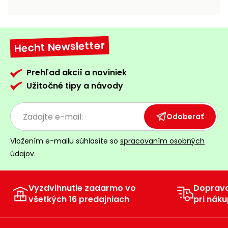
vozíky
Navijaky
Čerpadlá
a
Hecht Newsletter
Príslušenstvo
vodárne
Vysokotlakové
Prehľad akcií a noviniek
Bagre
umývačky
Užitočné tipy a návody
Zametacie
stroje
Odoberať
Snežné
Vložením e-mailu súhlasíte so
spracovaním osobných
frézy
údajov.
Odhŕňače
a lopaty
na sneh
Vyzdvihnutie zadarmo vo
Doprav
všetkých 16 predajniach
pri náku
Postrekovače
a rosiče