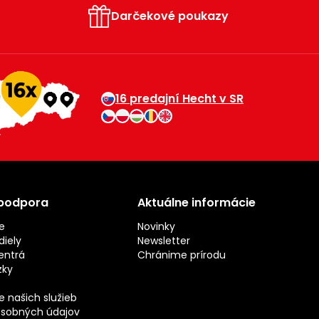
Darčekové poukazy
16 predajní Hecht v SR
 podpora
Aktuálne informácie
e
Novinky
iely
Newsletter
entrá
Chránime prírodu
zky
 našich služieb
sobných údajov