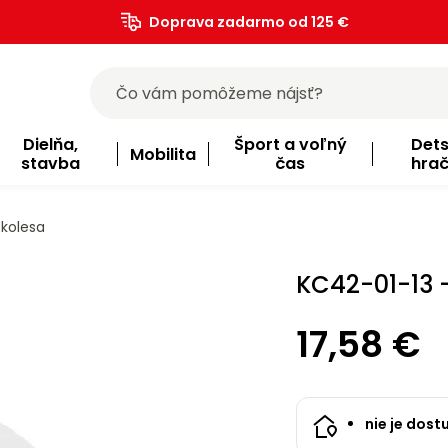
Doprava zadarmo od 125 €
)
Dielňa,
Šport a voľný
Det
Mobilita
stavba
čas
hra
 kolesa
KC42-01-13 
17,58 €
nie je dost