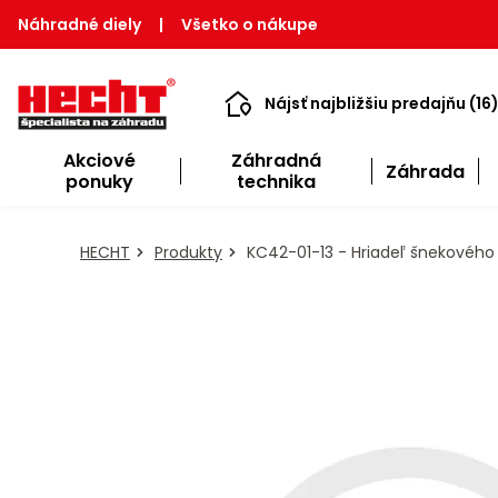
Náhradné diely
|
Všetko o nákupe
Nájsť najbližšiu predajňu (16
Akciové
Záhradná
Záhrada
ponuky
technika
HECHT
Produkty
KC42-01-13 - Hriadeľ šnekového