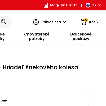
Magazín HECHT
|
SK
0
Prihlásiť sa
Košík
ské
Chovateľské
Darčekové
čky
potreby
poukazy
- Hriadeľ šnekového kolesa
upné