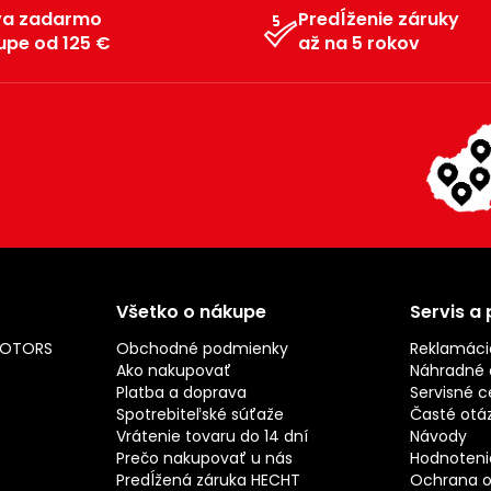
va zadarmo
Predĺženie záruky
upe od 125 €
až na 5 rokov
Všetko o nákupe
Servis a
MOTORS
Obchodné podmienky
Reklamáci
Ako nakupovať
Náhradné d
Platba a doprava
Servisné c
Spotrebiteľské súťaže
Časté otá
Vrátenie tovaru do 14 dní
Návody
Prečo nakupovať u nás
Hodnotenie
Predĺžená záruka HECHT
Ochrana o