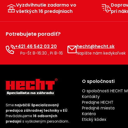
Vyzdvihnutie zadarmo vo
Dopra
všetkých 16 predajniach
pri nák
Potrebujete poradiť?
+421 46 542 03 20
hecht@hecht.sk
Po-Št 8-16:30 , Pi 8-16
Napíšte nám kedykoľvek
O spoločnosti
O spoločnosti HECHT 
Kontakty
Predajne HECHT
Sme
najväčší špecializovaný
Predajné miesta
predajca záhradnej techniky v EÚ
.
Kariéra
Prevádzkujeme
16 odborných
Etický kódex
predajní
s vyškoleným personálom.