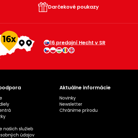
Darčekové poukazy
16 predajní Hecht v SR
 podpora
Aktuálne informácie
e
Novinky
iely
Newsletter
entrá
Chránime prírodu
zky
 našich služieb
sobných údajov