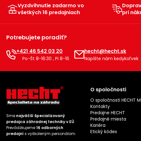
Vyzdvihnutie zadarmo vo
Dopra
všetkých 16 predajniach
pri nák
Potrebujete poradiť?
+421 46 542 03 20
hecht@hecht.sk
Po-Št 8-16:30 , Pi 8-16
Napíšte nám kedykoľvek
O spoločnosti
O spoločnosti HECHT 
Kontakty
Predajne HECHT
Sme
najväčší špecializovaný
Predajné miesta
predajca záhradnej techniky v EÚ
.
Kariéra
Prevádzkujeme
16 odborných
Etický kódex
predajní
s vyškoleným personálom.