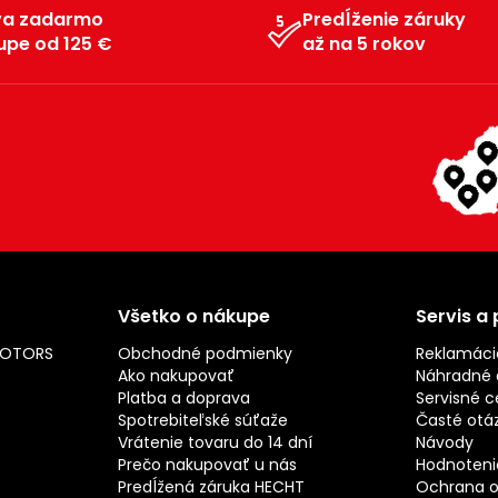
va zadarmo
Predĺženie záruky
upe od 125 €
až na 5 rokov
Všetko o nákupe
Servis a
MOTORS
Obchodné podmienky
Reklamáci
Ako nakupovať
Náhradné d
Platba a doprava
Servisné c
Spotrebiteľské súťaže
Časté otá
Vrátenie tovaru do 14 dní
Návody
Prečo nakupovať u nás
Hodnotenie
Predĺžená záruka HECHT
Ochrana o