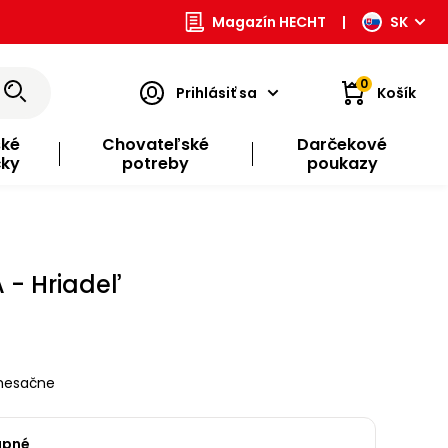
Magazín HECHT
|
SK
0
Prihlásiť sa
Košík
ské
Chovateľské
Darčekové
čky
potreby
poukazy
 - Hriadeľ
esačne
upné