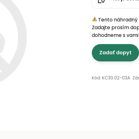
Tento náhradný d
Zadajte prosím do
dohodneme s vami 
Zadať dopyt
Kód: KC30.02-03A
Zá