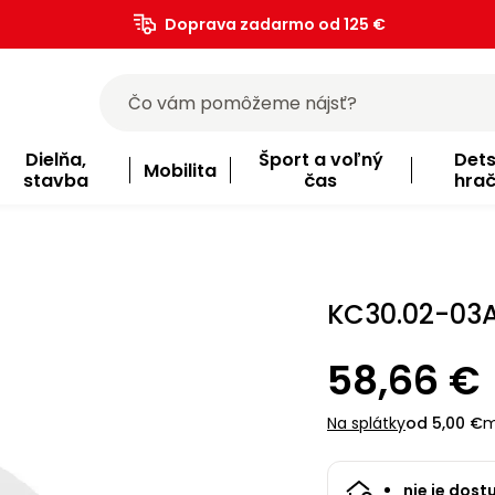
Doprava zadarmo od 125 €
)
Dielňa,
Šport a voľný
Det
Mobilita
stavba
čas
hra
KC30.02-03A
58,66 €
Na splátky
od 5,00 €
m
nie je dost