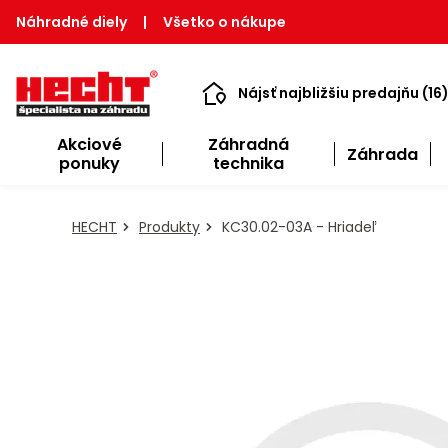
Náhradné diely
|
Všetko o nákupe
Nájsť najbližšiu predajňu (16
Akciové
Záhradná
Záhrada
ponuky
technika
HECHT
Produkty
KC30.02-03A - Hriadeľ