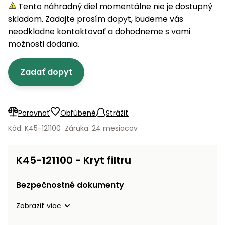
úložné
vozidlá
Ochrana
Štiepačky
Tento náhradný diel momentálne nie je dostupný
stoly
obrubníky
Vidly
boxy
rastlín
Náhradné
dreva
skladom. Zadajte prosím dopyt, budeme vás
Príslušenstvo
Seniorské
nože
Vibračné
Tieniace
neodkladne kontaktovať a dohodneme s vami
vozíky
Záhradné
Drviče
dosky
textílie
možnosti dodania.
koše
vetiev
Prilby
Odpudzovače
Transportéry
Zadať dopyt
Krhly
a pasce
Špalíkovače
Rezačky
Doplnky
Fukáre a
na
vysávače
Porovnať
Obľúbené
Strážiť
betón
na lístie
Kód: K45-121100
Záruka: 24 mesiacov
Meracie
Záhradné
prístroje
vozíky
K45-121100 - Kryt filtru
Nabíjačky
autobatérií
Fúriky
Bezpečnostné dokumenty
Vykurovanie
Zobraziť viac
Rozmetadlá
a posypové