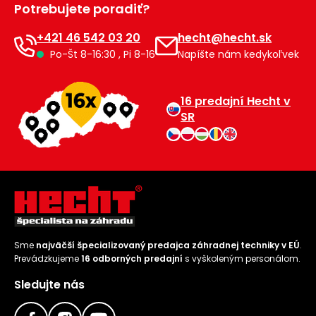
Potrebujete poradiť?
Príslušenstvo
+421 46 542 03 20
hecht@hecht.sk
Po-Št 8-16:30 , Pi 8-16
Napíšte nám kedykoľvek
16 predajní Hecht v
SR
Sme
najväčší špecializovaný predajca záhradnej techniky v EÚ
.
Prevádzkujeme
16 odborných predajní
s vyškoleným personálom.
Sledujte nás