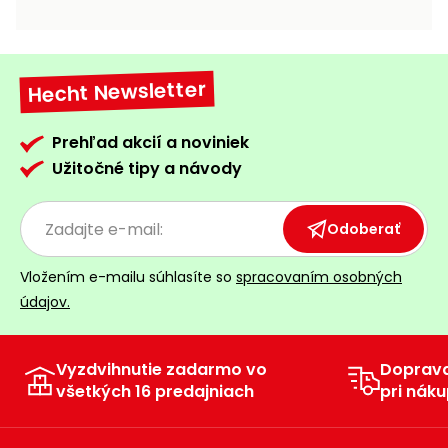
vozíky
Navijaky
Čerpadlá
a
Hecht Newsletter
Príslušenstvo
vodárne
Vysokotlakové
Prehľad akcií a noviniek
Bagre
umývačky
Užitočné tipy a návody
Zametacie
stroje
Odoberať
Snežné
Vložením e-mailu súhlasíte so
spracovaním osobných
frézy
údajov.
Odhŕňače
a lopaty
na sneh
Vyzdvihnutie zadarmo vo
Doprav
všetkých 16 predajniach
pri náku
Postrekovače
a rosiče