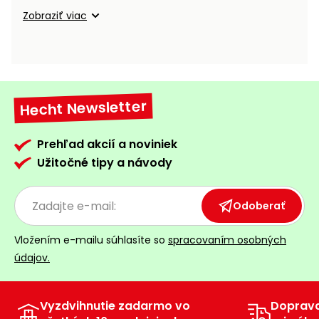
vozíky
Navijaky
Zobraziť viac
Čerpadlá
a
Príslušenstvo
vodárne
Vysokotlakové
Hecht Newsletter
Bagre
umývačky
Zametacie
Prehľad akcií a noviniek
stroje
Užitočné tipy a návody
Snežné
frézy
Odoberať
Odhŕňače
Vložením e-mailu súhlasíte so
spracovaním osobných
a lopaty
údajov.
na sneh
Postrekovače
a rosiče
Vyzdvihnutie zadarmo vo
Doprav