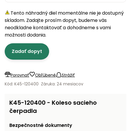
úložné
vozidlá
Ochrana
Štiepačky
stoly
obrubníky
Vidly
boxy
rastlín
Náhradné
dreva
Tento náhradný diel momentálne nie je dostupný
Príslušenstvo
Seniorské
nože
Vibračné
Tieniace
vozíky
skladom. Zadajte prosím dopyt, budeme vás
Záhradné
Drviče
dosky
textílie
koše
neodkladne kontaktovať a dohodneme s vami
vetiev
možnosti dodania.
Prilby
Odpudzovače
Transportéry
Krhly
a pasce
Špalíkovače
Zadať dopyt
Rezačky
Doplnky
Fukáre a
na
vysávače
betón
na lístie
Porovnať
Obľúbené
Strážiť
Meracie
Záhradné
Kód: K45-120400
Záruka: 24 mesiacov
prístroje
vozíky
Nabíjačky
K45-120400 - Koleso sacieho
autobatérií
Fúriky
čerpadla
Vykurovanie
Rozmetadlá
Bezpečnostné dokumenty
a posypové