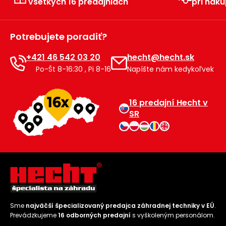
všetkých 16 predajniach
pri náku
Príslušenstvo
Potrebujete poradiť?
+421 46 542 03 20
hecht@hecht.sk
Po-Št 8-16:30 , Pi 8-16
Napíšte nám kedykoľvek
16 predajní Hecht v
SR
Sme
najväčší špecializovaný predajca záhradnej techniky v EÚ
.
Prevádzkujeme
16 odborných predajní
s vyškoleným personálom.