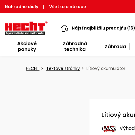
Náhradné diely
|
Všetko o nákupe
Nájsť najbližšiu predajňu (16
Akciové
Záhradná
Záhrada
ponuky
technika
HECHT
Textové stránky
Lítiový akumulátor
Lítiový ak
Výhod