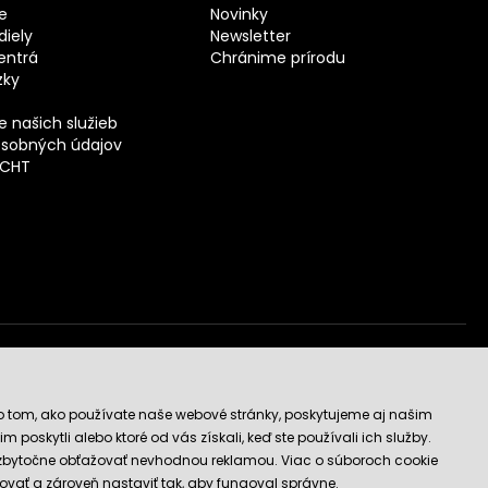
e
Novinky
iely
Newsletter
entrá
Chránime prírodu
zky
 našich služieb
sobných údajov
ECHT
vý obchod
o tom, ako používate naše webové stránky, poskytujeme aj našim
 poskytli alebo ktoré od vás získali, keď ste používali ich služby.
 zbytočne obťažovať nevhodnou reklamou. Viac o súboroch cookie
ovať a zároveň nastaviť tak, aby fungoval správne.