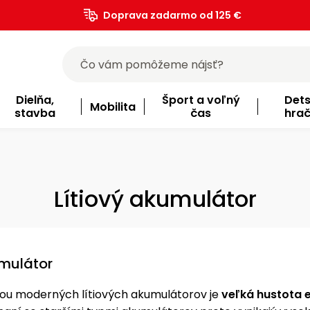
Doprava zadarmo od 125 €
)
Dielňa,
Šport a voľný
Det
Mobilita
stavba
čas
hra
Lítiový akumulátor
umulátor
ou moderných lítiových akumulátorov je
veľká hustota 