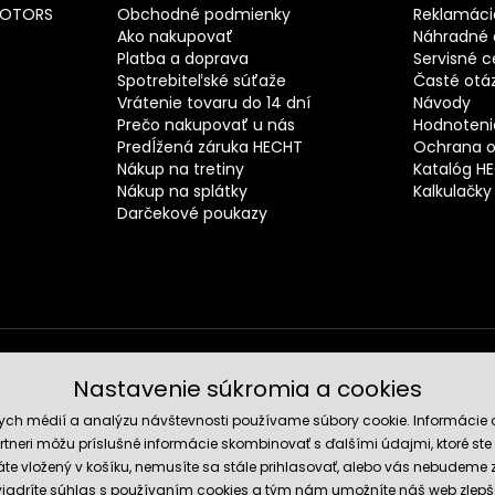
MOTORS
Obchodné podmienky
Reklamáci
Ako nakupovať
Náhradné d
Platba a doprava
Servisné c
Spotrebiteľské súťaže
Časté otá
Vrátenie tovaru do 14 dní
Návody
Prečo nakupovať u nás
Hodnotenie
Predĺžená záruka HECHT
Ochrana o
Nákup na tretiny
Katalóg H
Nákup na splátky
Kalkulačky
Darčekové poukazy
Nastavenie súkromia a cookies
Spoľahli
nych médií a analýzu návštevnosti používame súbory cookie. Informácie 
tneri môžu príslušné informácie skombinovať s ďalšími údajmi, ktoré ste im
te vložený v košíku, nemusíte sa stále prihlasovať, alebo vás nebudeme
 vyjadríte súhlas s používaním cookies a tým nám umožníte náš web zlepš