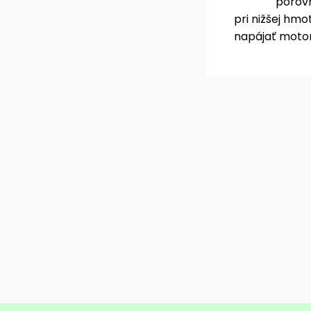
porovn
pri nižšej hm
napájať motor