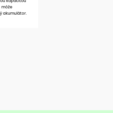
kou kapacitou
to môže
ý akumulátor.