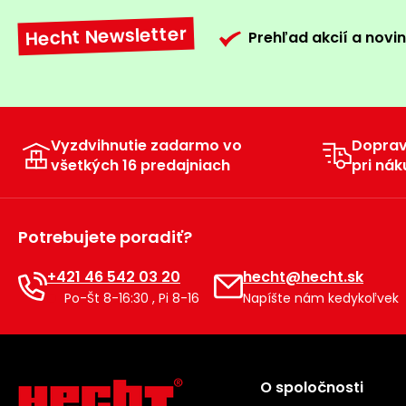
Hecht Newsletter
Prehľad akcií a novin
Vyzdvihnutie zadarmo vo
Dopra
všetkých 16 predajniach
pri nák
Potrebujete poradiť?
+421 46 542 03 20
hecht@hecht.sk
Po-Št 8-16:30 , Pi 8-16
Napíšte nám kedykoľvek
O spoločnosti