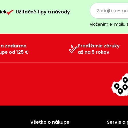
iek
Užitočné tipy a návody
Vložením e-mailu 
va zadarmo
Predĺženie záruky
upe od 125 €
až na 5 rokov
Všetko o nákupe
Servis a