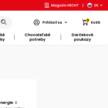
Magazín HECHT
|
SK
0
Prihlásiť sa
Košík
ské
Chovateľské
Darčekové
čky
potreby
poukazy
energie
. V