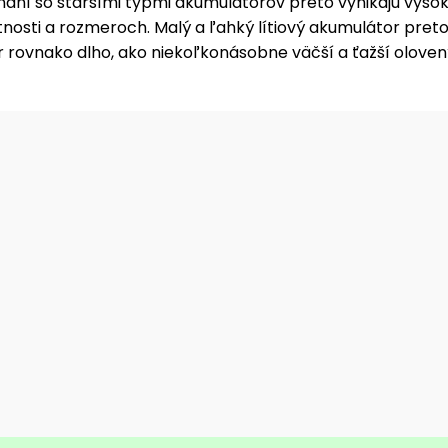
aní so staršími typmi akumulátorov preto vynikajú vyso
otnosti a rozmeroch. Malý a ľahký lítiový akumulátor pre
 rovnako dlho, ako niekoľkonásobne väčší a ťažší oloven