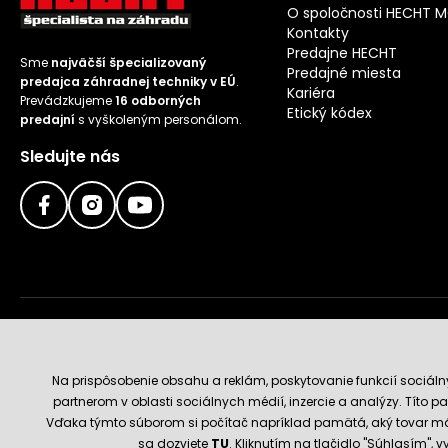
O spoločnosti HECHT 
Kontakty
Predajne HECHT
Sme
najväčší špecializovaný
Predajné miesta
predajca záhradnej techniky v EÚ
.
Kariéra
Prevádzkujeme
16 odborných
Etický kódex
predajní
s vyškoleným personálom.
Sledujte nás
Doručenie a platobné metódy
Na prispôsobenie obsahu a reklám, poskytovanie funkcií sociál
partnerom v oblasti sociálnych médií, inzercie a analýzy. Títo par
Vďaka týmto súborom si počítač napríklad pamätá, aký tovar má
sa dozviete
TU
. Kliknutím na tlačidlo "Súhlasím",