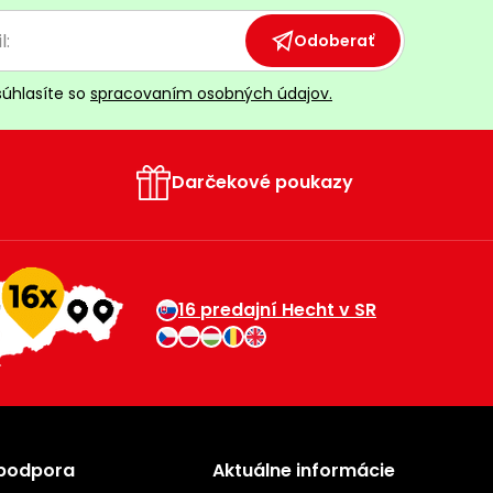
Odoberať
súhlasíte so
spracovaním osobných údajov.
Darčekové poukazy
16 predajní Hecht v SR
 podpora
Aktuálne informácie