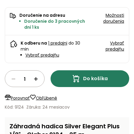
úložné
vozidlá
Ochrana
Štiepačky
stoly
obrubníky
Vidly
boxy
rastlín
Náhradné
dreva
Príslušenstvo
Seniorské
nože
Doručenie na adresu
Možnosti
Vibračné
Tieniace
vozíky
Záhradné
Doručenie do 3 pracovných
doručenia
Drviče
dosky
textílie
koše
dní 1 ks
vetiev
Prilby
Odpudzovače
Transportéry
Krhly
K odberu na
1 predajni
do 30
Vybrať
a pasce
Špalíkovače
min
predajňu
Rezačky
Doplnky
Vybrať predajňu
Fukáre a
na
vysávače
betón
na lístie
Do košíka
Meracie
Záhradné
prístroje
vozíky
Porovnať
Obľúbené
Nabíjačky
autobatérií
Kód: 9124
Záruka: 24 mesiacov
Fúriky
Vykurovanie
Rozmetadlá
Záhradná hadica Silver Elegant Plus
a posypové