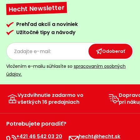
Hecht Newsletter
Príslušenstvo
Prehľad akcií a noviniek
Užitočné tipy a návody
Odoberať
Vložením e-mailu súhlasíte so
spracovaním osobných
údajov.
Vyzdvihnutie zadarmo vo
Doprav
všetkých 16 predajniach
pri náku
Potrebujete poradiť?
+421 46 542 03 20
hecht@hecht.sk