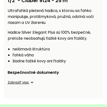
1/2" - Claber 9124 - 25 m
vozíky
Navijaky
Ultraľahká pletená hadica, s ktorou sa ľahko
Čerpadlá
a
manipuluje, protišmyková, pružná, odolná voči
Príslušenstvo
vodárne
riasam a UV žiareniu.
Vysokotlakové
Hadice Silver Elegant Plus sú 100% bezpečné,
Bagre
umývačky
pretože neobsahujú ťažké kovy ani ftaláty.
Zametacie
nelámavá štruktúra
stroje
ľahká váha
žiadne ťažké kovy ani ftaláty
Snežné
frézy
Bezpečnostné dokumenty
Odhŕňače
a lopaty
Zobraziť viac
na sneh
Postrekovače
a rosiče