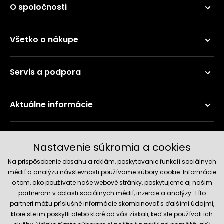
O spoločnosti
Všetko o nákupe
Servis a podpora
Aktuálne informácie
Doručenie a platobné metódy
Nastavenie súkromia a cookies
Na prispôsobenie obsahu a reklám, poskytovanie funkcií sociálnych
médií a analýzu návštevnosti používame súbory cookie. Informácie
o tom, ako používate naše webové stránky, poskytujeme aj našim
partnerom v oblasti sociálnych médií, inzercie a analýzy. Títo
partneri môžu príslušné informácie skombinovať s ďalšími údajmi,
ktoré ste im poskytli alebo ktoré od vás získali, keď ste používali ich