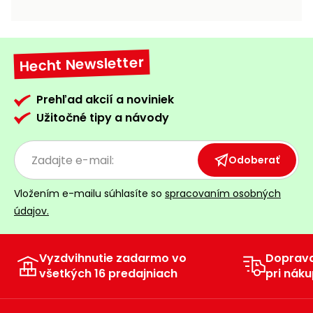
vozíky
Navijaky
Čerpadlá
a
Hecht Newsletter
Príslušenstvo
vodárne
Vysokotlakové
Prehľad akcií a noviniek
Bagre
umývačky
Užitočné tipy a návody
Zametacie
stroje
Odoberať
Snežné
Vložením e-mailu súhlasíte so
spracovaním osobných
frézy
údajov.
Odhŕňače
a lopaty
na sneh
Vyzdvihnutie zadarmo vo
Doprav
všetkých 16 predajniach
pri náku
Postrekovače
a rosiče