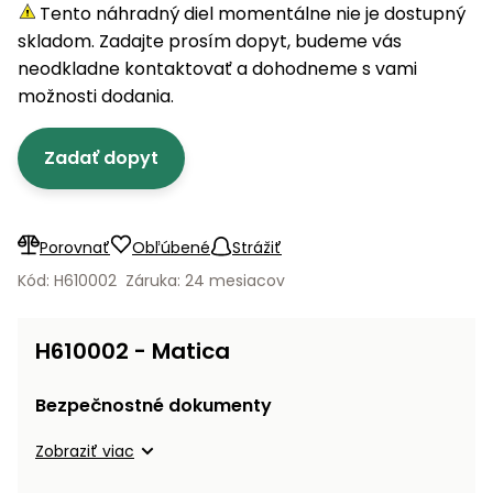
úložné
vozidlá
Ochrana
Štiepačky
Tento náhradný diel momentálne nie je dostupný
stoly
obrubníky
Vidly
boxy
rastlín
Náhradné
dreva
skladom. Zadajte prosím dopyt, budeme vás
Príslušenstvo
Seniorské
nože
Vibračné
Tieniace
neodkladne kontaktovať a dohodneme s vami
vozíky
Záhradné
Drviče
dosky
textílie
možnosti dodania.
koše
vetiev
Prilby
Odpudzovače
Transportéry
Zadať dopyt
Krhly
a pasce
Špalíkovače
Rezačky
Doplnky
Fukáre a
na
vysávače
Porovnať
Obľúbené
Strážiť
betón
na lístie
Kód: H610002
Záruka: 24 mesiacov
Meracie
Záhradné
prístroje
vozíky
H610002 - Matica
Nabíjačky
autobatérií
Fúriky
Bezpečnostné dokumenty
Vykurovanie
Zobraziť viac
Rozmetadlá
a posypové