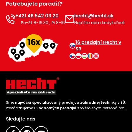
Potrebujete poradiť?
Príslušenstvo
+421 46 542 03 20
hecht@hecht.sk
Po-Št 8-16:30 , Pi 8-16
Napíšte nám kedykoľvek
16 predajní Hecht v
SR
Sme
najväčší špecializovaný predajca záhradnej techniky v EÚ
.
Prevádzkujeme
16 odborných predajní
s vyškoleným personálom.
Sledujte nás