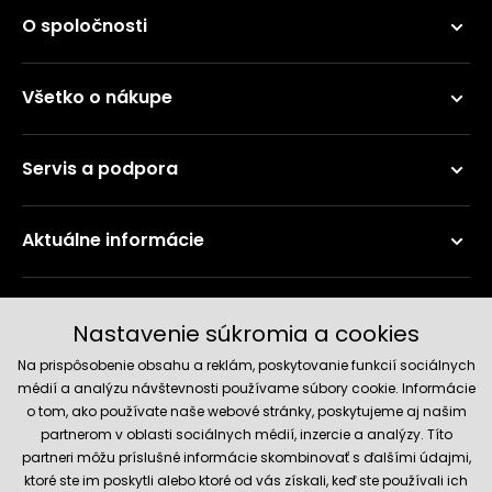
O spoločnosti
Všetko o nákupe
Servis a podpora
Aktuálne informácie
Doručenie a platobné metódy
Nastavenie súkromia a cookies
Na prispôsobenie obsahu a reklám, poskytovanie funkcií sociálnych
médií a analýzu návštevnosti používame súbory cookie. Informácie
o tom, ako používate naše webové stránky, poskytujeme aj našim
partnerom v oblasti sociálnych médií, inzercie a analýzy. Títo
partneri môžu príslušné informácie skombinovať s ďalšími údajmi,
ktoré ste im poskytli alebo ktoré od vás získali, keď ste používali ich