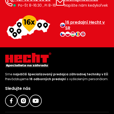
Po-Št 8-16:30 , Pi 8-16
Napíšte nám kedykoľvek
Príslušenstvo
16 predajní Hecht v
SR
Sme
najväčší špecializovaný predajca záhradnej techniky v EÚ
.
Prevádzkujeme
16 odborných predajní
s vyškoleným personálom.
Sledujte nás