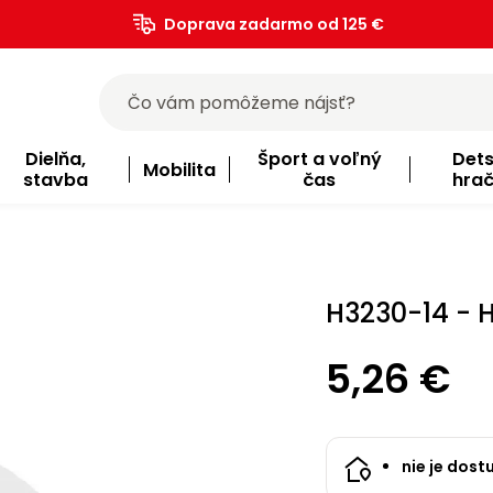
Doprava zadarmo od 125 €
)
Dielňa,
Šport a voľný
Det
Mobilita
stavba
čas
hra
H3230-14 - 
5,26 €
nie je dost