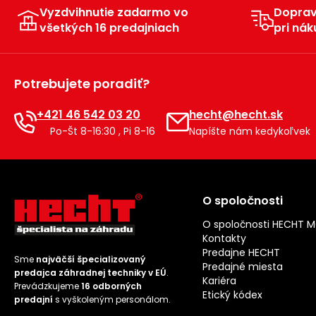
Vyzdvihnutie zadarmo vo
Dopra
všetkých 16 predajniach
pri nák
Potrebujete poradiť?
+421 46 542 03 20
hecht@hecht.sk
Po-Št 8-16:30 , Pi 8-16
Napíšte nám kedykoľvek
O spoločnosti
O spoločnosti HECHT 
Kontakty
Predajne HECHT
Sme
najväčší špecializovaný
Predajné miesta
predajca záhradnej techniky v EÚ
.
Kariéra
Prevádzkujeme
16 odborných
Etický kódex
predajní
s vyškoleným personálom.