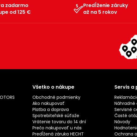
va zadarmo
Predĺženie záruky
upe od 125 €
až na 5 rokov
Všetko o nákupe
Servis a
MOTORS
Obchodné podmienky
Reklamáci
Ako nakupovať
Náhradné d
Platba a doprava
Servisné c
Spotrebiteľské súťaže
Časté otá
Vrátenie tovaru do 14 dní
Návody
Prečo nakupovať u nás
Hodnotenie
Predĺžená záruka HECHT
Ochrana o