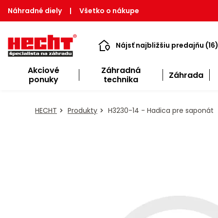
Náhradné diely
|
Všetko o nákupe
Nájsť najbližšiu predajňu (16
Akciové
Záhradná
Záhrada
ponuky
technika
HECHT
Produkty
H3230-14 - Hadica pre saponát