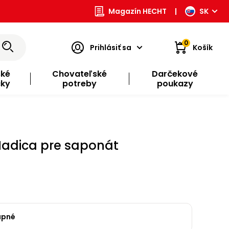
Magazín HECHT
|
SK
0
Prihlásiť sa
Košík
ské
Chovateľské
Darčekové
čky
potreby
poukazy
Hadica pre saponát
upné