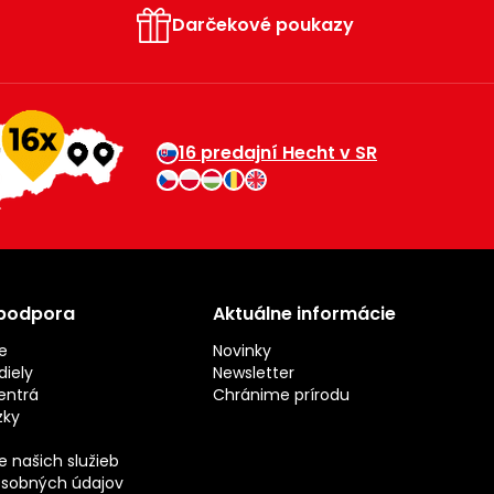
Darčekové poukazy
16 predajní Hecht v SR
 podpora
Aktuálne informácie
e
Novinky
iely
Newsletter
entrá
Chránime prírodu
zky
 našich služieb
sobných údajov