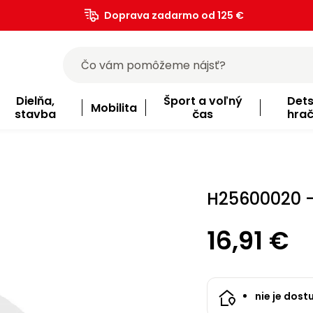
Doprava zadarmo od 125 €
)
Dielňa,
Šport a voľný
Det
Mobilita
stavba
čas
hra
H25600020 -
16,91 €
nie je dost