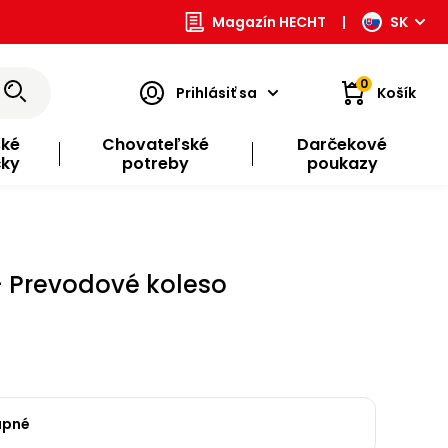
Magazín HECHT
|
SK
0
Prihlásiť sa
Košík
ské
Chovateľské
Darčekové
čky
potreby
poukazy
 Prevodové koleso
upné