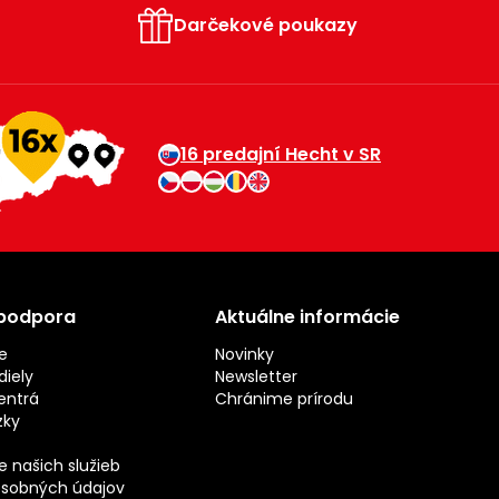
Darčekové poukazy
16 predajní Hecht v SR
 podpora
Aktuálne informácie
e
Novinky
iely
Newsletter
entrá
Chránime prírodu
zky
 našich služieb
sobných údajov