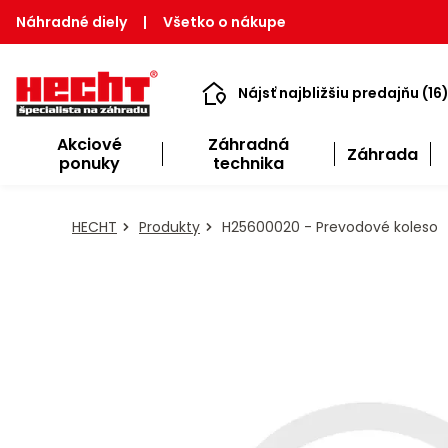
Náhradné diely
|
Všetko o nákupe
Nájsť najbližšiu predajňu (16
Akciové
Záhradná
Záhrada
ponuky
technika
HECHT
Produkty
H25600020 - Prevodové koleso