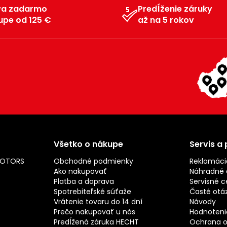
va zadarmo
Predĺženie záruky
upe od 125 €
až na 5 rokov
Všetko o nákupe
Servis a
MOTORS
Obchodné podmienky
Reklamáci
Ako nakupovať
Náhradné d
Platba a doprava
Servisné c
Spotrebiteľské súťaže
Časté otá
Vrátenie tovaru do 14 dní
Návody
Prečo nakupovať u nás
Hodnotenie
Predĺžená záruka HECHT
Ochrana o