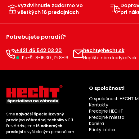
Vyzdvihnutie zadarmo vo
Dopra
všetkých 16 predajniach
pri nák
Potrebujete poradiť?
+421 46 542 03 20
hecht@hecht.sk
Po-Št 8-16:30 , Pi 8-16
Napíšte nám kedykoľvek
O spoločnosti
O spoločnosti HECHT 
Kontakty
Predajne HECHT
Sme
najväčší špecializovaný
Predajné miesta
predajca záhradnej techniky v EÚ
.
Kariéra
Prevádzkujeme
16 odborných
Etický kódex
predajní
s vyškoleným personálom.