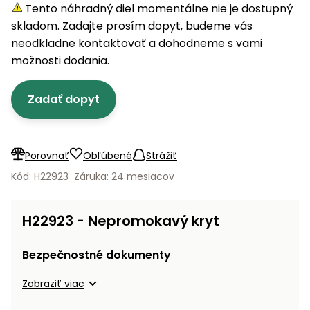
úložné
vozidlá
Ochrana
Štiepačky
Tento náhradný diel momentálne nie je dostupný
stoly
obrubníky
Vidly
boxy
rastlín
Náhradné
dreva
skladom. Zadajte prosím dopyt, budeme vás
Príslušenstvo
Seniorské
nože
Vibračné
Tieniace
neodkladne kontaktovať a dohodneme s vami
vozíky
Záhradné
Drviče
dosky
textílie
možnosti dodania.
koše
vetiev
Prilby
Odpudzovače
Transportéry
Zadať dopyt
Krhly
a pasce
Špalíkovače
Rezačky
Doplnky
Fukáre a
na
vysávače
Porovnať
Obľúbené
Strážiť
betón
na lístie
Kód: H22923
Záruka: 24 mesiacov
Meracie
Záhradné
prístroje
vozíky
H22923 - Nepromokavý kryt
Nabíjačky
autobatérií
Fúriky
Bezpečnostné dokumenty
Vykurovanie
Zobraziť viac
Rozmetadlá
a posypové