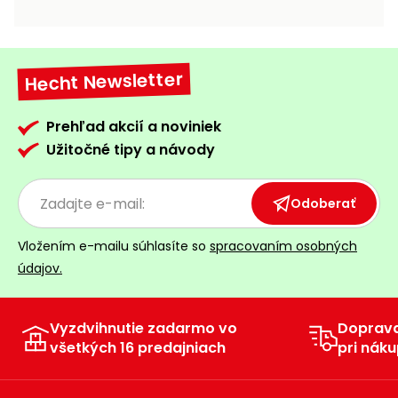
vozíky
Navijaky
Čerpadlá
a
Hecht Newsletter
Príslušenstvo
vodárne
Vysokotlakové
Prehľad akcií a noviniek
Bagre
umývačky
Užitočné tipy a návody
Zametacie
stroje
Odoberať
Snežné
Vložením e-mailu súhlasíte so
spracovaním osobných
frézy
údajov.
Odhŕňače
a lopaty
na sneh
Vyzdvihnutie zadarmo vo
Doprav
všetkých 16 predajniach
pri náku
Postrekovače
a rosiče