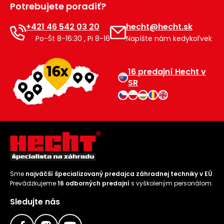
Potrebujete poradiť?
Príslušenstvo
+421 46 542 03 20
hecht@hecht.sk
Po-Št 8-16:30 , Pi 8-16
Napíšte nám kedykoľvek
16 predajní Hecht v
SR
Sme
najväčší špecializovaný predajca záhradnej techniky v EÚ
.
Prevádzkujeme
16 odborných predajní
s vyškoleným personálom.
Sledujte nás