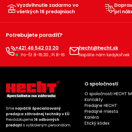
Vyzdvihnutie zadarmo vo
Dopra
všetkých 16 predajniach
pri nák
Potrebujete poradiť?
+421 46 542 03 20
hecht@hecht.sk
Po-Št 8-16:30 , Pi 8-16
Napíšte nám kedykoľvek
O spoločnosti
O spoločnosti HECHT 
Kontakty
Predajne HECHT
Sme
najväčší špecializovaný
Predajné miesta
predajca záhradnej techniky v EÚ
.
Kariéra
Prevádzkujeme
16 odborných
Etický kódex
predajní
s vyškoleným personálom.