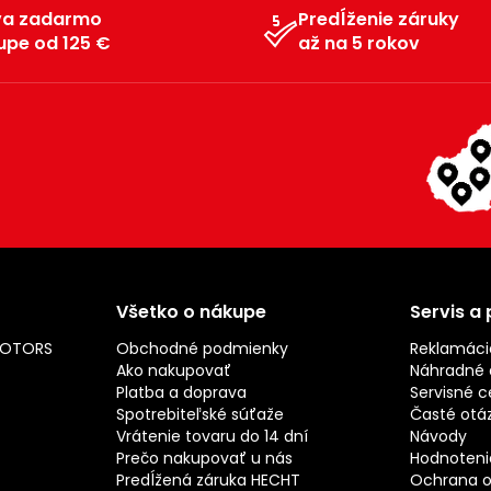
va zadarmo
Predĺženie záruky
upe od 125 €
až na 5 rokov
Všetko o nákupe
Servis a
MOTORS
Obchodné podmienky
Reklamáci
Ako nakupovať
Náhradné d
Platba a doprava
Servisné c
Spotrebiteľské súťaže
Časté otá
Vrátenie tovaru do 14 dní
Návody
Prečo nakupovať u nás
Hodnotenie
Predĺžená záruka HECHT
Ochrana o