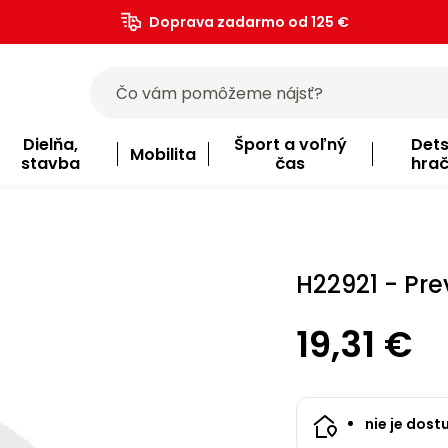
Doprava zadarmo od 125 €
)
Dielňa,
Šport a voľný
Det
Mobilita
stavba
čas
hra
H22921 - Pr
19,31 €
nie je dost