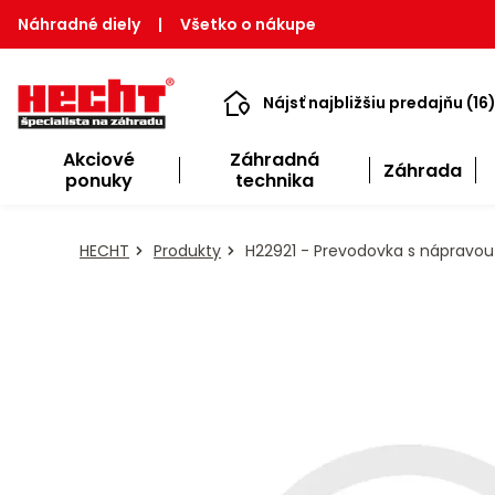
Náhradné diely
|
Všetko o nákupe
Nájsť najbližšiu predajňu (16
Akciové
Záhradná
Záhrada
ponuky
technika
HECHT
Produkty
H22921 - Prevodovka s nápravou