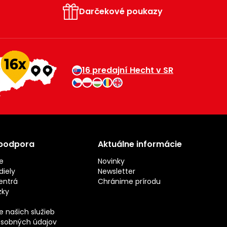
Darčekové poukazy
16 predajní Hecht v SR
 podpora
Aktuálne informácie
e
Novinky
iely
Newsletter
entrá
Chránime prírodu
zky
 našich služieb
sobných údajov