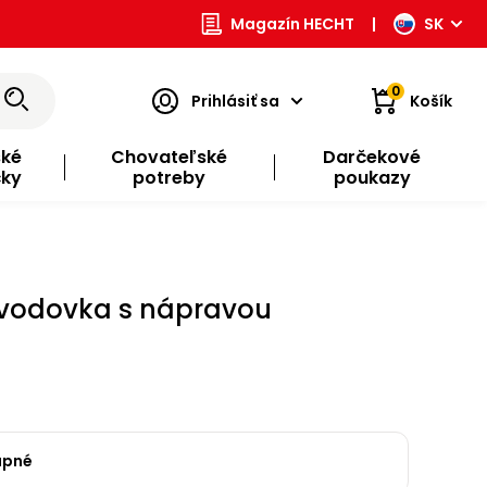
Magazín HECHT
|
SK
0
Prihlásiť sa
Košík
ské
Chovateľské
Darčekové
čky
potreby
poukazy
evodovka s nápravou
upné