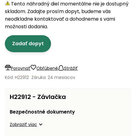
úložné
vozidlá
Ochrana
Štiepačky
Tento náhradný diel momentálne nie je dostupný
stoly
obrubníky
Vidly
boxy
rastlín
Náhradné
dreva
skladom. Zadajte prosím dopyt, budeme vás
Príslušenstvo
Seniorské
nože
Vibračné
Tieniace
neodkladne kontaktovať a dohodneme s vami
vozíky
Záhradné
Drviče
dosky
textílie
možnosti dodania.
koše
vetiev
Prilby
Odpudzovače
Transportéry
Zadať dopyt
Krhly
a pasce
Špalíkovače
Rezačky
Doplnky
Fukáre a
na
vysávače
Porovnať
Obľúbené
Strážiť
betón
na lístie
Kód: H22912
Záruka: 24 mesiacov
Meracie
Záhradné
prístroje
vozíky
H22912 - Závlačka
Nabíjačky
autobatérií
Fúriky
Bezpečnostné dokumenty
Vykurovanie
Zobraziť viac
Rozmetadlá
a posypové