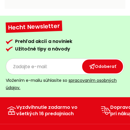
vozíky
Navijaky
Čerpadlá
a
Hecht Newsletter
Príslušenstvo
vodárne
Vysokotlakové
Prehľad akcií a noviniek
Bagre
umývačky
Užitočné tipy a návody
Zametacie
stroje
Odoberať
Snežné
Vložením e-mailu súhlasíte so
spracovaním osobných
frézy
údajov.
Odhŕňače
a lopaty
na sneh
Vyzdvihnutie zadarmo vo
Doprav
všetkých 16 predajniach
pri náku
Postrekovače
a rosiče