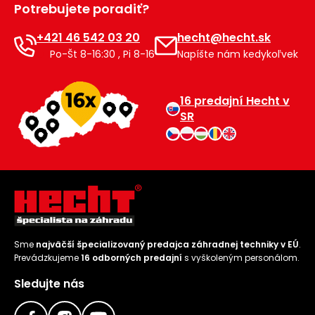
Potrebujete poradiť?
Príslušenstvo
+421 46 542 03 20
hecht@hecht.sk
Po-Št 8-16:30 , Pi 8-16
Napíšte nám kedykoľvek
16 predajní Hecht v
SR
Sme
najväčší špecializovaný predajca záhradnej techniky v EÚ
.
Prevádzkujeme
16 odborných predajní
s vyškoleným personálom.
Sledujte nás