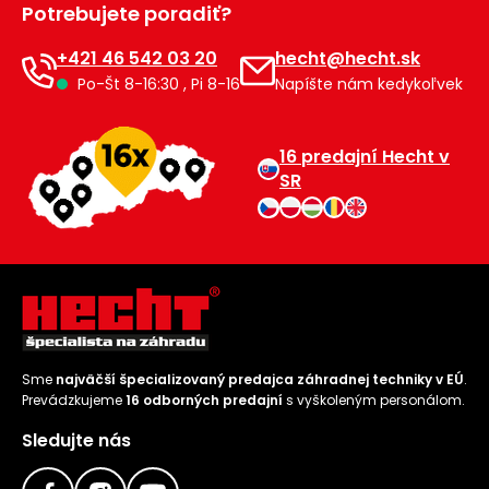
Potrebujete poradiť?
Príslušenstvo
+421 46 542 03 20
hecht@hecht.sk
Po-Št 8-16:30 , Pi 8-16
Napíšte nám kedykoľvek
16 predajní Hecht v
SR
Sme
najväčší špecializovaný predajca záhradnej techniky v EÚ
.
Prevádzkujeme
16 odborných predajní
s vyškoleným personálom.
Sledujte nás