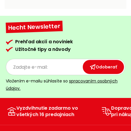
vozíky
Navijaky
Čerpadlá
a
Hecht Newsletter
Príslušenstvo
vodárne
Vysokotlakové
Prehľad akcií a noviniek
Bagre
umývačky
Užitočné tipy a návody
Zametacie
stroje
Odoberať
Snežné
Vložením e-mailu súhlasíte so
spracovaním osobných
frézy
údajov.
Odhŕňače
a lopaty
na sneh
Vyzdvihnutie zadarmo vo
Doprav
všetkých 16 predajniach
pri náku
Postrekovače
a rosiče