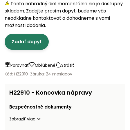
úložné
vozidlá
Ochrana
Štiepačky
Tento náhradný diel momentálne nie je dostupný
stoly
obrubníky
Vidly
boxy
rastlín
Náhradné
dreva
skladom. Zadajte prosím dopyt, budeme vás
Príslušenstvo
Seniorské
nože
Vibračné
Tieniace
neodkladne kontaktovať a dohodneme s vami
vozíky
Záhradné
Drviče
dosky
textílie
možnosti dodania.
koše
vetiev
Prilby
Odpudzovače
Transportéry
Zadať dopyt
Krhly
a pasce
Špalíkovače
Rezačky
Doplnky
Fukáre a
na
vysávače
Porovnať
Obľúbené
Strážiť
betón
na lístie
Kód: H22910
Záruka: 24 mesiacov
Meracie
Záhradné
prístroje
vozíky
H22910 - Koncovka nápravy
Nabíjačky
autobatérií
Fúriky
Bezpečnostné dokumenty
Vykurovanie
Zobraziť viac
Rozmetadlá
a posypové