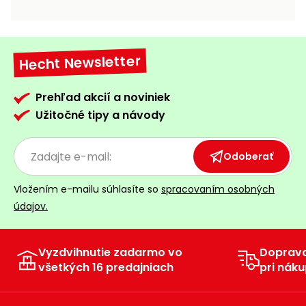
vozíky
Navijaky
Čerpadlá
a
Hecht Newsletter
Príslušenstvo
vodárne
Vysokotlakové
Prehľad akcií a noviniek
Bagre
umývačky
Užitočné tipy a návody
Zametacie
stroje
Odoberať
Snežné
Vložením e-mailu súhlasíte so
spracovaním osobných
frézy
údajov.
Odhŕňače
a lopaty
na sneh
Vyzdvihnutie zadarmo vo
Doprav
všetkých 16 predajniach
pri náku
Postrekovače
a rosiče