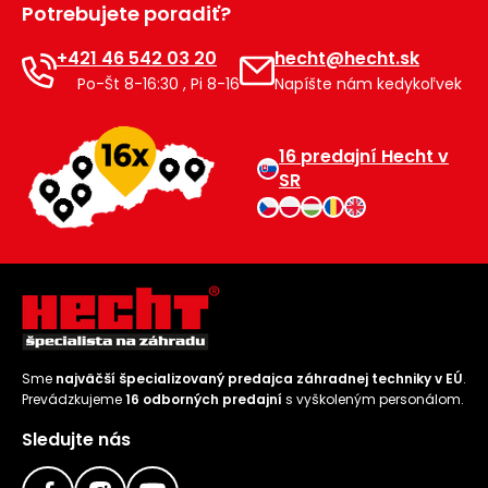
Potrebujete poradiť?
Príslušenstvo
+421 46 542 03 20
hecht@hecht.sk
Po-Št 8-16:30 , Pi 8-16
Napíšte nám kedykoľvek
16 predajní Hecht v
SR
Sme
najväčší špecializovaný predajca záhradnej techniky v EÚ
.
Prevádzkujeme
16 odborných predajní
s vyškoleným personálom.
Sledujte nás