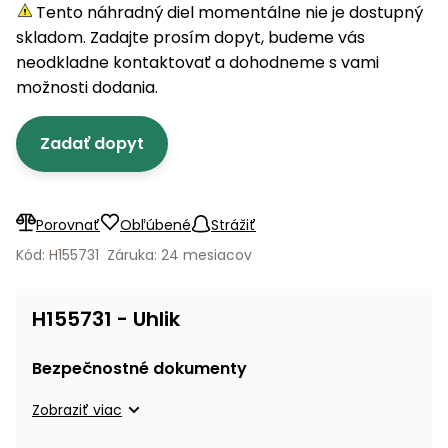
úložné
vozidlá
Ochrana
Štiepačky
Tento náhradný diel momentálne nie je dostupný
stoly
obrubníky
Vidly
boxy
rastlín
Náhradné
dreva
skladom. Zadajte prosím dopyt, budeme vás
Príslušenstvo
Seniorské
nože
Vibračné
Tieniace
neodkladne kontaktovať a dohodneme s vami
vozíky
Záhradné
Drviče
dosky
textílie
možnosti dodania.
koše
vetiev
Prilby
Odpudzovače
Transportéry
Zadať dopyt
Krhly
a pasce
Špalíkovače
Rezačky
Doplnky
Fukáre a
na
vysávače
Porovnať
Obľúbené
Strážiť
betón
na lístie
Kód: H155731
Záruka: 24 mesiacov
Meracie
Záhradné
prístroje
vozíky
H155731 - Uhlik
Nabíjačky
autobatérií
Fúriky
Bezpečnostné dokumenty
Vykurovanie
Zobraziť viac
Rozmetadlá
a posypové