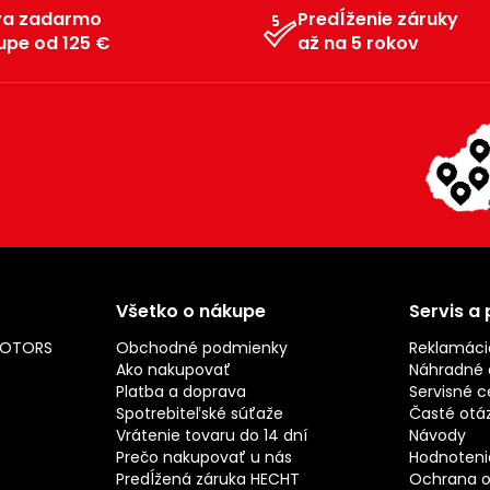
va zadarmo
Predĺženie záruky
upe od 125 €
až na 5 rokov
Všetko o nákupe
Servis a
MOTORS
Obchodné podmienky
Reklamáci
Ako nakupovať
Náhradné d
Platba a doprava
Servisné c
Spotrebiteľské súťaže
Časté otá
Vrátenie tovaru do 14 dní
Návody
Prečo nakupovať u nás
Hodnotenie
Predĺžená záruka HECHT
Ochrana o