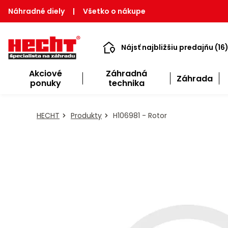
Náhradné diely
|
Všetko o nákupe
Nájsť najbližšiu predajňu (16
Akciové
Záhradná
Záhrada
ponuky
technika
HECHT
Produkty
H106981 - Rotor