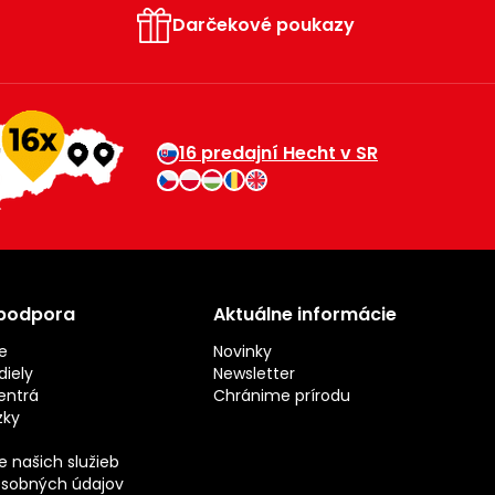
Darčekové poukazy
16 predajní Hecht v SR
 podpora
Aktuálne informácie
e
Novinky
iely
Newsletter
entrá
Chránime prírodu
zky
 našich služieb
sobných údajov