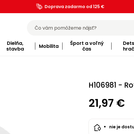
Doprava zadarmo od 125 €
)
Dielňa,
Šport a voľný
Det
Mobilita
stavba
čas
hra
H106981 - Ro
21,97 €
nie je dost