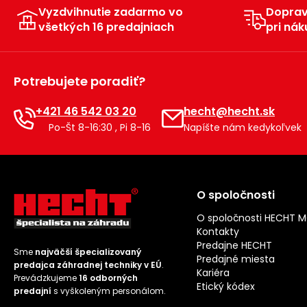
Vyzdvihnutie zadarmo vo
Dopra
všetkých 16 predajniach
pri nák
Potrebujete poradiť?
+421 46 542 03 20
hecht@hecht.sk
Po-Št 8-16:30 , Pi 8-16
Napíšte nám kedykoľvek
O spoločnosti
O spoločnosti HECHT 
Kontakty
Predajne HECHT
Sme
najväčší špecializovaný
Predajné miesta
predajca záhradnej techniky v EÚ
.
Kariéra
Prevádzkujeme
16 odborných
Etický kódex
predajní
s vyškoleným personálom.