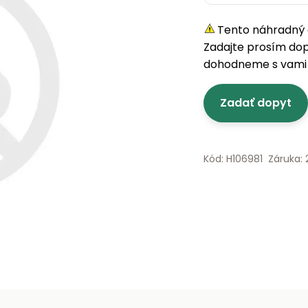
Tento náhradný d
Zadajte prosím do
dohodneme s vami 
Zadať dopyt
Kód: H106981
Záruka: