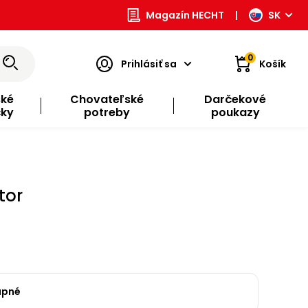
Magazín HECHT
|
SK
0
Prihlásiť sa
Košík
ské
Chovateľské
Darčekové
čky
potreby
poukazy
tor
upné