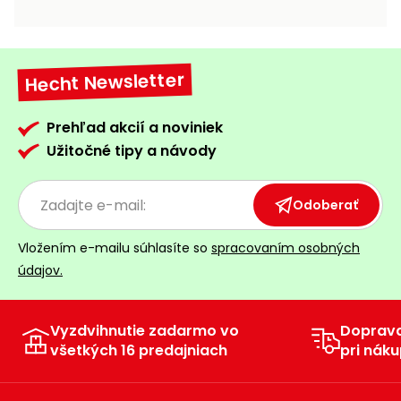
vozíky
Navijaky
Čerpadlá
a
Hecht Newsletter
Príslušenstvo
vodárne
Vysokotlakové
Prehľad akcií a noviniek
Bagre
umývačky
Užitočné tipy a návody
Zametacie
stroje
Odoberať
Snežné
Vložením e-mailu súhlasíte so
spracovaním osobných
frézy
údajov.
Odhŕňače
a lopaty
na sneh
Vyzdvihnutie zadarmo vo
Doprav
všetkých 16 predajniach
pri náku
Postrekovače
a rosiče