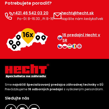
Potrebujete poradiť?
Príslušenstvo
+421 46 542 03 20
hecht@hecht.sk
Po-Št 8-16:30 , Pi 8-16
Napíšte nám kedykoľvek
16 predajní Hecht v
SR
Sme
najväčší špecializovaný predajca záhradnej techniky v EÚ
.
Prevádzkujeme
16 odborných predajní
s vyškoleným personálom.
Sledujte nás