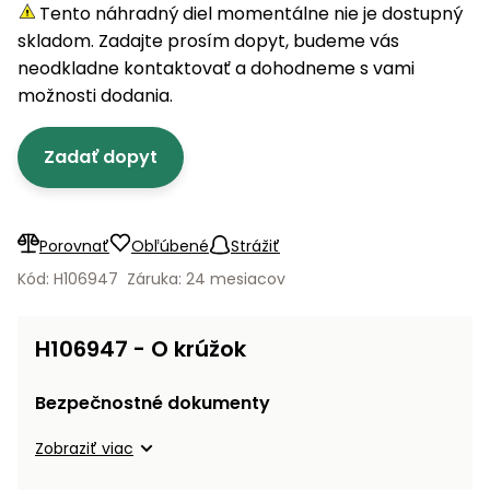
úložné
vozidlá
Ochrana
Štiepačky
Tento náhradný diel momentálne nie je dostupný
stoly
obrubníky
Vidly
boxy
rastlín
Náhradné
dreva
skladom. Zadajte prosím dopyt, budeme vás
Príslušenstvo
Seniorské
nože
Vibračné
Tieniace
neodkladne kontaktovať a dohodneme s vami
vozíky
Záhradné
Drviče
dosky
textílie
možnosti dodania.
koše
vetiev
Prilby
Odpudzovače
Transportéry
Zadať dopyt
Krhly
a pasce
Špalíkovače
Rezačky
Doplnky
Fukáre a
na
vysávače
Porovnať
Obľúbené
Strážiť
betón
na lístie
Kód: H106947
Záruka: 24 mesiacov
Meracie
Záhradné
prístroje
vozíky
H106947 - O krúžok
Nabíjačky
autobatérií
Fúriky
Bezpečnostné dokumenty
Vykurovanie
Zobraziť viac
Rozmetadlá
a posypové