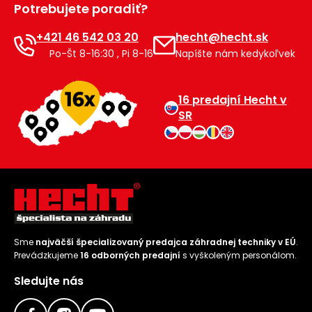
Potrebujete poradiť?
Príslušenstvo
+421 46 542 03 20
hecht@hecht.sk
Po-Št 8-16:30 , Pi 8-16
Napíšte nám kedykoľvek
16 predajní Hecht v
SR
Sme
najväčší špecializovaný predajca záhradnej techniky v EÚ
.
Prevádzkujeme
16 odborných predajní
s vyškoleným personálom.
Sledujte nás