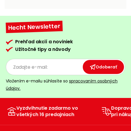
vozíky
Navijaky
Čerpadlá
a
Hecht Newsletter
Príslušenstvo
vodárne
Vysokotlakové
Prehľad akcií a noviniek
Bagre
umývačky
Užitočné tipy a návody
Zametacie
stroje
Odoberať
Snežné
Vložením e-mailu súhlasíte so
spracovaním osobných
frézy
údajov.
Odhŕňače
a lopaty
na sneh
Vyzdvihnutie zadarmo vo
Doprav
všetkých 16 predajniach
pri náku
Postrekovače
a rosiče