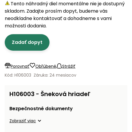
úložné
vozidlá
Ochrana
Štiepačky
Tento náhradný diel momentálne nie je dostupný
stoly
obrubníky
Vidly
boxy
rastlín
Náhradné
dreva
skladom. Zadajte prosím dopyt, budeme vás
Príslušenstvo
Seniorské
nože
Vibračné
Tieniace
neodkladne kontaktovať a dohodneme s vami
vozíky
Záhradné
Drviče
dosky
textílie
možnosti dodania.
koše
vetiev
Prilby
Odpudzovače
Transportéry
Zadať dopyt
Krhly
a pasce
Špalíkovače
Rezačky
Doplnky
Fukáre a
na
vysávače
Porovnať
Obľúbené
Strážiť
betón
na lístie
Kód: H106003
Záruka: 24 mesiacov
Meracie
Záhradné
prístroje
vozíky
H106003 - Šneková hriadeľ
Nabíjačky
autobatérií
Fúriky
Bezpečnostné dokumenty
Vykurovanie
Zobraziť viac
Rozmetadlá
a posypové