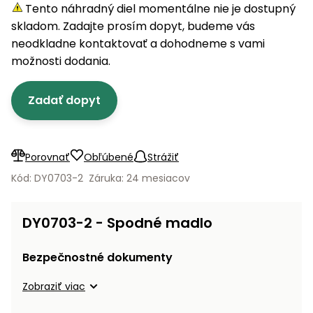
úložné
vozidlá
Ochrana
Štiepačky
Tento náhradný diel momentálne nie je dostupný
stoly
obrubníky
Vidly
boxy
rastlín
Náhradné
dreva
skladom. Zadajte prosím dopyt, budeme vás
Príslušenstvo
Seniorské
nože
Vibračné
Tieniace
neodkladne kontaktovať a dohodneme s vami
vozíky
Záhradné
Drviče
dosky
textílie
možnosti dodania.
koše
vetiev
Prilby
Odpudzovače
Transportéry
Zadať dopyt
Krhly
a pasce
Špalíkovače
Rezačky
Doplnky
Fukáre a
na
vysávače
Porovnať
Obľúbené
Strážiť
betón
na lístie
Kód: DY0703-2
Záruka: 24 mesiacov
Meracie
Záhradné
prístroje
vozíky
DY0703-2 - Spodné madlo
Nabíjačky
autobatérií
Fúriky
Bezpečnostné dokumenty
Vykurovanie
Zobraziť viac
Rozmetadlá
a posypové