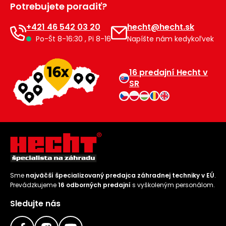
Potrebujete poradiť?
Príslušenstvo
+421 46 542 03 20
hecht@hecht.sk
Po-Št 8-16:30 , Pi 8-16
Napíšte nám kedykoľvek
16 predajní Hecht v
SR
Sme
najväčší špecializovaný predajca záhradnej techniky v EÚ
.
Prevádzkujeme
16 odborných predajní
s vyškoleným personálom.
Sledujte nás