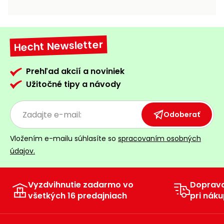
vozíky
Navijaky
Čerpadlá
a
Hecht Newsletter
Príslušenstvo
vodárne
Vysokotlakové
Prehľad akcií a noviniek
Bagre
umývačky
Užitočné tipy a návody
Zametacie
stroje
Odoberať
Snežné
Vložením e-mailu súhlasíte so
spracovaním osobných
frézy
údajov.
Odhŕňače
a lopaty
na sneh
Vyzdvihnutie zadarmo vo
Doprav
všetkých 16 predajniach
pri náku
Postrekovače
a rosiče