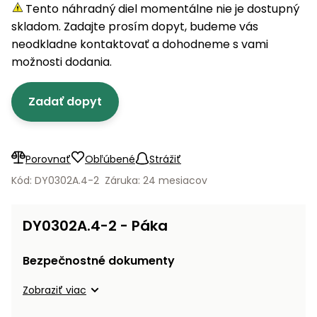
úložné
vozidlá
Ochrana
Štiepačky
Tento náhradný diel momentálne nie je dostupný
stoly
obrubníky
Vidly
boxy
rastlín
Náhradné
dreva
skladom. Zadajte prosím dopyt, budeme vás
Príslušenstvo
Seniorské
nože
Vibračné
Tieniace
neodkladne kontaktovať a dohodneme s vami
vozíky
Záhradné
Drviče
dosky
textílie
možnosti dodania.
koše
vetiev
Prilby
Odpudzovače
Transportéry
Zadať dopyt
Krhly
a pasce
Špalíkovače
Rezačky
Doplnky
Fukáre a
na
vysávače
Porovnať
Obľúbené
Strážiť
betón
na lístie
Kód: DY0302A.4-2
Záruka: 24 mesiacov
Meracie
Záhradné
prístroje
vozíky
DY0302A.4-2 - Páka
Nabíjačky
autobatérií
Fúriky
Bezpečnostné dokumenty
Vykurovanie
Zobraziť viac
Rozmetadlá
a posypové