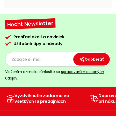
vozíky
Navijaky
Čerpadlá
a
Hecht Newsletter
Príslušenstvo
vodárne
Vysokotlakové
Prehľad akcií a noviniek
Bagre
umývačky
Užitočné tipy a návody
Zametacie
stroje
Odoberať
Snežné
Vložením e-mailu súhlasíte so
spracovaním osobných
frézy
údajov.
Odhŕňače
a lopaty
na sneh
Vyzdvihnutie zadarmo vo
Doprav
všetkých 16 predajniach
pri náku
Postrekovače
a rosiče