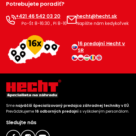
Potrebujete poradiť?
Príslušenstvo
+421 46 542 03 20
hecht@hecht.sk
Po-Št 8-16:30 , Pi 8-16
Napíšte nám kedykoľvek
16 predajní Hecht v
SR
Sme
najväčší špecializovaný predajca záhradnej techniky v EÚ
.
Prevádzkujeme
16 odborných predajní
s vyškoleným personálom.
Sledujte nás