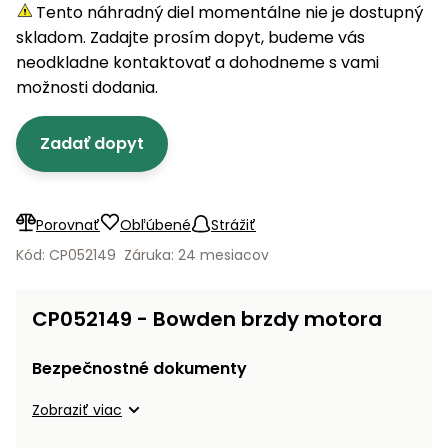
úložné
vozidlá
Ochrana
Štiepačky
Tento náhradný diel momentálne nie je dostupný
stoly
obrubníky
Vidly
boxy
rastlín
Náhradné
dreva
skladom. Zadajte prosím dopyt, budeme vás
Príslušenstvo
Seniorské
nože
Vibračné
Tieniace
neodkladne kontaktovať a dohodneme s vami
vozíky
Záhradné
Drviče
dosky
textílie
možnosti dodania.
koše
vetiev
Prilby
Odpudzovače
Transportéry
Zadať dopyt
Krhly
a pasce
Špalíkovače
Rezačky
Doplnky
Fukáre a
na
vysávače
Porovnať
Obľúbené
Strážiť
betón
na lístie
Kód: CP052149
Záruka: 24 mesiacov
Meracie
Záhradné
prístroje
vozíky
CP052149 - Bowden brzdy motora
Nabíjačky
autobatérií
Fúriky
Bezpečnostné dokumenty
Vykurovanie
Zobraziť viac
Rozmetadlá
a posypové