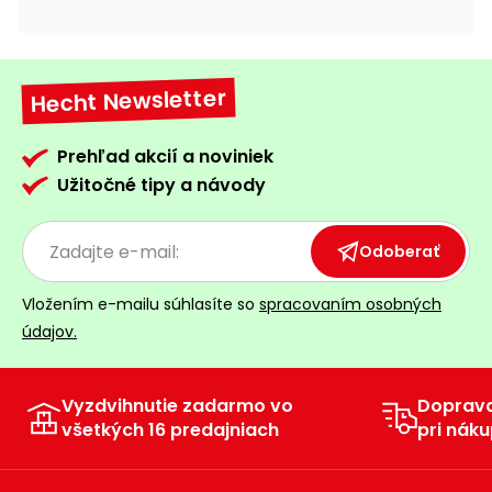
vozíky
Navijaky
Čerpadlá
a
Hecht Newsletter
Príslušenstvo
vodárne
Vysokotlakové
Prehľad akcií a noviniek
Bagre
umývačky
Užitočné tipy a návody
Zametacie
stroje
Odoberať
Snežné
Vložením e-mailu súhlasíte so
spracovaním osobných
frézy
údajov.
Odhŕňače
a lopaty
na sneh
Vyzdvihnutie zadarmo vo
Doprav
všetkých 16 predajniach
pri náku
Postrekovače
a rosiče