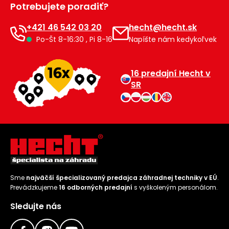
Potrebujete poradiť?
Príslušenstvo
+421 46 542 03 20
hecht@hecht.sk
Po-Št 8-16:30 , Pi 8-16
Napíšte nám kedykoľvek
16 predajní Hecht v
SR
Sme
najväčší špecializovaný predajca záhradnej techniky v EÚ
.
Prevádzkujeme
16 odborných predajní
s vyškoleným personálom.
Sledujte nás