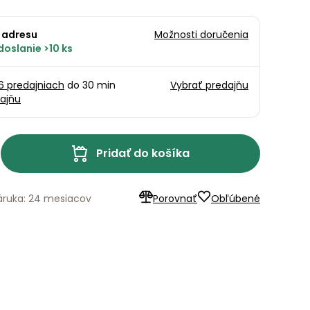
 adresu
Možnosti doručenia
oslanie >10 ks
16 predajniach
do 30 min
Vybrať predajňu
ajňu
Pridať do košíka
áruka: 24 mesiacov
Porovnať
Obľúbené