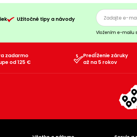
iek
Užitočné tipy a návody
Vložením e-mailu 
va zadarmo
Predĺženie záruky
upe od 125 €
až na 5 rokov