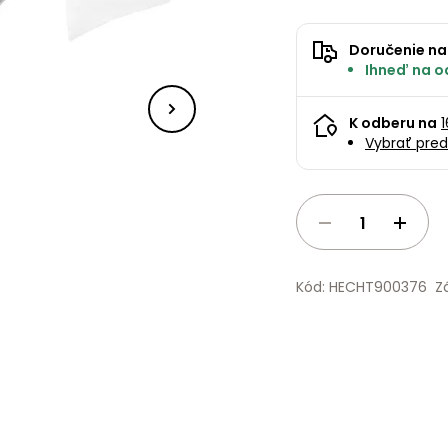
Doručenie na
Ihneď na od
K odberu na
Vybrať pred
Kód: HECHT900376
Z