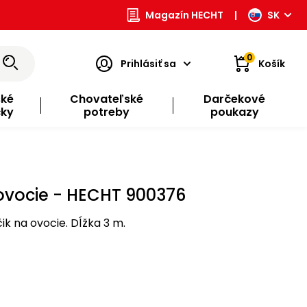
Magazín HECHT
|
SK
0
Prihlásiť sa
Košík
ské
Chovateľské
Darčekové
čky
potreby
poukazy
ovocie - HECHT 900376
k na ovocie. Dĺžka 3 m.