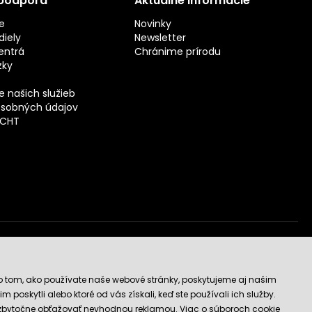
 podpora
Aktuálne informácie
e
Novinky
iely
Newsletter
entrá
Chránime prírodu
zky
 našich služieb
sobných údajov
ECHT
vý obchod
o tom, ako používate naše webové stránky, poskytujeme aj našim
 poskytli alebo ktoré od vás získali, keď ste používali ich služby.
 zbytočne obťažovať nevhodnou reklamou. Viac o súboroch cookie