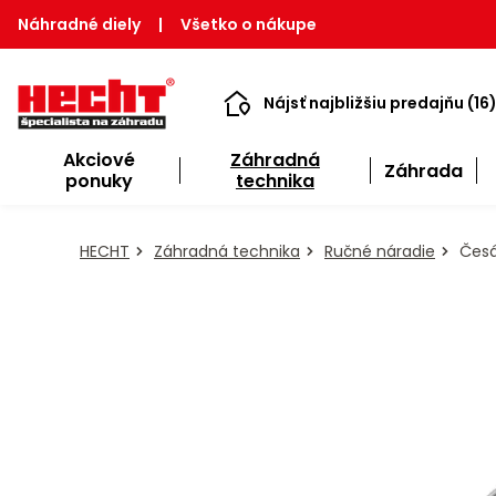
Náhradné diely
|
Všetko o nákupe
Nájsť najbližšiu predajňu (16
Akciové
Záhradná
Záhrada
ponuky
technika
HECHT
Záhradná technika
Ručné náradie
Česá