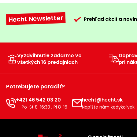
Hecht Newsletter
Prehľad akcií a novin
Vyzdvihnutie zadarmo vo
Dopra
všetkých 16 predajniach
pri nák
Potrebujete poradiť?
+421 46 542 03 20
hecht@hecht.sk
Po-Št 8-16:30 , Pi 8-16
Napíšte nám kedykoľvek