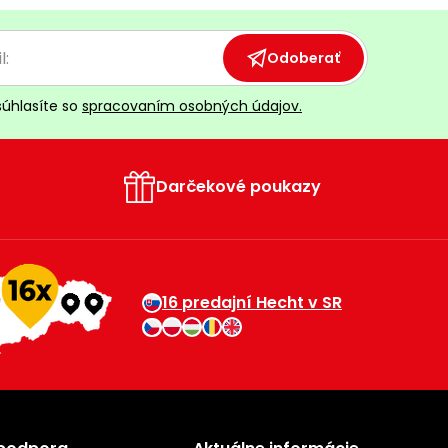
Odoberať
súhlasíte so
spracovaním osobných údajov.
Darčekové poukazy
16 predajní Hecht v SR