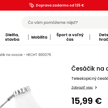
Doprava zadarmo od 125 €
)
Dielňa,
Šport a voľný
Det
Mobilita
stavba
čas
hra
čik na ovocie - HECHT 900376
Česáčik na 
Teleskopicný česáči
Zobraziť viac
15,99 €