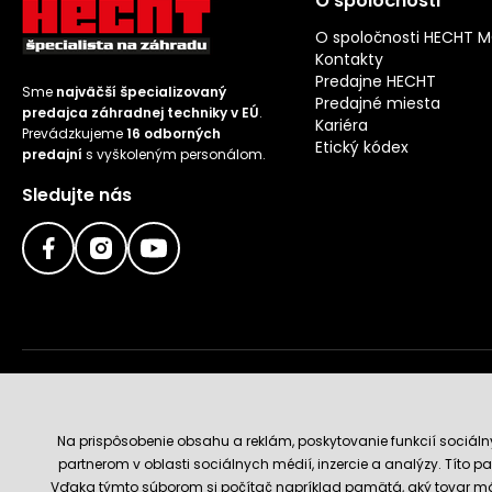
O spoločnosti
O spoločnosti HECHT 
Kontakty
Predajne HECHT
Sme
najväčší špecializovaný
Predajné miesta
predajca záhradnej techniky v EÚ
.
Kariéra
Prevádzkujeme
16 odborných
Etický kódex
predajní
s vyškoleným personálom.
Sledujte nás
Doručenie a platobné metódy
Na prispôsobenie obsahu a reklám, poskytovanie funkcií sociál
partnerom v oblasti sociálnych médií, inzercie a analýzy. Títo par
Vďaka týmto súborom si počítač napríklad pamätá, aký tovar má