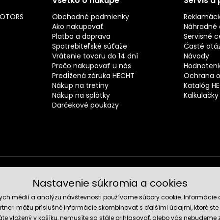
Všetko o nákupe
Servis a
MOTORS
Obchodné podmienky
Reklamáci
Ako nakupovať
Náhradné d
Platba a doprava
Servisné c
Spotrebiteľské súťaže
Časté otá
Vrátenie tovaru do 14 dní
Návody
Prečo nakupovať u nás
Hodnotenie
Predĺžená záruka HECHT
Ochrana o
Nákup na tretiny
Katalóg H
Nákup na splátky
Kalkulačky
Darčekové poukazy
Nastavenie súkromia a cookies
Spoľahli
nych médií a analýzu návštevnosti používame súbory cookie. Informácie 
tneri môžu príslušné informácie skombinovať s ďalšími údajmi, ktoré ste im
te vložený v košíku, nemusíte sa stále prihlasovať, alebo vás nebudeme